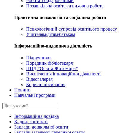
Робота з обдарованими
Позашкільна освіта та виховна робота
Практична психологія та соціальна робота
Психологічний супровід освітнього процесу
Учителям/дітям/батькам
Інформаційно-видавнича діяльність
Підручники
Порадник бібліотекаря
ППД “Освіта Житомира”
Висвітлення інноваційної діяльності
Відеогалерея
Корисні посилання
Новини
Навчальні програми
Інформаційна довідка
Кадри, контакти
Заклади дошкільної освіти
Заклади загальної середньої освіти