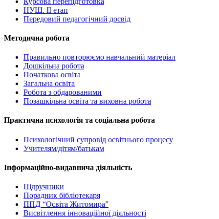
Курсова перепідготовка
НУШ. ІІ етап
Передовий педагогічний досвід
Методична робота
Правильно повторюємо навчальний матеріал
Дошкільна робота
Початкова освіта
Загальна освіта
Робота з обдарованими
Позашкільна освіта та виховна робота
Практична психологія та соціальна робота
Психологічний супровід освітнього процесу
Учителям/дітям/батькам
Інформаційно-видавнича діяльність
Підручники
Порадник бібліотекаря
ППД “Освіта Житомира”
Висвітлення інноваційної діяльності