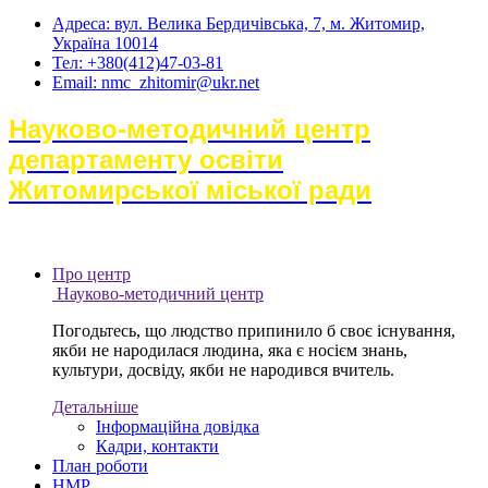
Адреса: вул. Велика Бердичівська, 7, м. Житомир,
Україна 10014
Тел: +380(412)47-03-81
Email: nmc_zhitomir@ukr.net
Науково-методичний центр
департаменту освіти
Житомирської міської ради
Про центр
Науково-методичний центр
Погодьтесь, що людство припинило б своє існування,
якби не народилася людина, яка є носієм знань,
культури, досвіду, якби не народився вчитель.
Детальніше
Інформаційна довідка
Кадри, контакти
План роботи
НМР