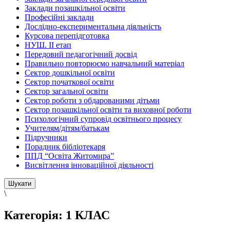
Заклади позашкільної освіти
Професійні заклади
Дослідно-експериментальна діяльність
Курсова перепідготовка
НУШ. ІІ етап
Передовий педагогічний досвід
Правильно повторюємо навчальний матеріал
Сектор дошкільної освіти
Сектор початкової освіти
Сектор загальної освіти
Сектор роботи з обдарованими дітьми
Сектор позашкільної освіти та виховної роботи
Психологічний супровід освітнього процесу
Учителям/дітям/батькам
Підручники
Порадник бібліотекаря
ППД “Освіта Житомира”
Висвітлення інноваційної діяльності
\
Категорія:
1 КЛАС