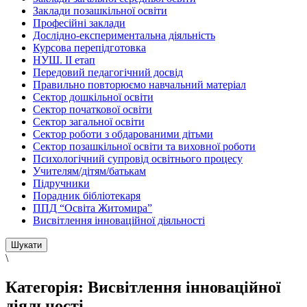
Заклади позашкільної освіти
Професійні заклади
Дослідно-експериментальна діяльність
Курсова перепідготовка
НУШ. ІІ етап
Передовий педагогічний досвід
Правильно повторюємо навчальний матеріал
Сектор дошкільної освіти
Сектор початкової освіти
Сектор загальної освіти
Сектор роботи з обдарованими дітьми
Сектор позашкільної освіти та виховної роботи
Психологічний супровід освітнього процесу
Учителям/дітям/батькам
Підручники
Порадник бібліотекаря
ППД “Освіта Житомира”
Висвітлення інноваційної діяльності
\
Категорія:
Висвітлення інноваційної
діяльності