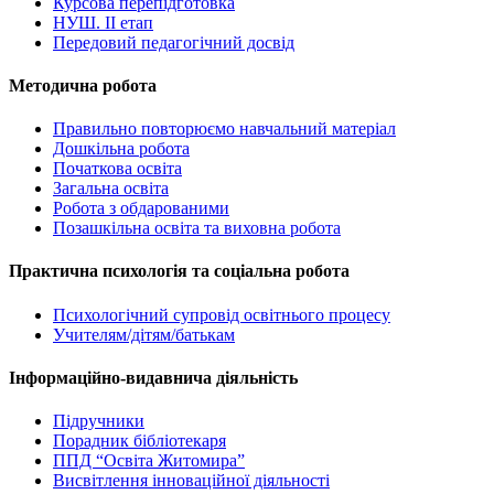
Курсова перепідготовка
НУШ. ІІ етап
Передовий педагогічний досвід
Методична робота
Правильно повторюємо навчальний матеріал
Дошкільна робота
Початкова освіта
Загальна освіта
Робота з обдарованими
Позашкільна освіта та виховна робота
Практична психологія та соціальна робота
Психологічний супровід освітнього процесу
Учителям/дітям/батькам
Інформаційно-видавнича діяльність
Підручники
Порадник бібліотекаря
ППД “Освіта Житомира”
Висвітлення інноваційної діяльності