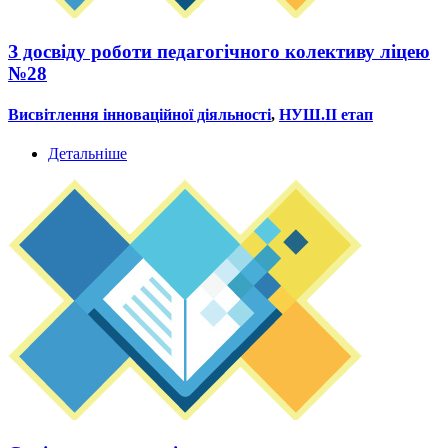
З досвіду роботи педагогічного колективу ліцею
№28
Висвітлення інноваційної діяльності
,
НУШ.ІІ етап
Детальніше