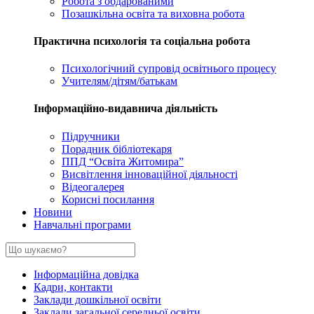
Робота з обдарованими
Позашкільна освіта та виховна робота
Практична психологія та соціальна робота
Психологічний супровід освітнього процесу
Учителям/дітям/батькам
Інформаційно-видавнича діяльність
Підручники
Порадник бібліотекаря
ППД “Освіта Житомира”
Висвітлення інноваційної діяльності
Відеогалерея
Корисні посилання
Новини
Навчальні програми
Інформаційна довідка
Кадри, контакти
Заклади дошкільної освіти
Заклади загальної середньої освіти