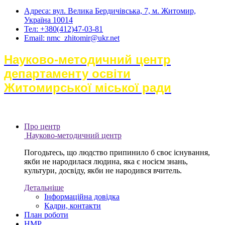
Адреса: вул. Велика Бердичівська, 7, м. Житомир,
Україна 10014
Тел: +380(412)47-03-81
Email: nmc_zhitomir@ukr.net
Науково-методичний центр
департаменту освіти
Житомирської міської ради
Про центр
Науково-методичний центр
Погодьтесь, що людство припинило б своє існування,
якби не народилася людина, яка є носієм знань,
культури, досвіду, якби не народився вчитель.
Детальніше
Інформаційна довідка
Кадри, контакти
План роботи
НМР