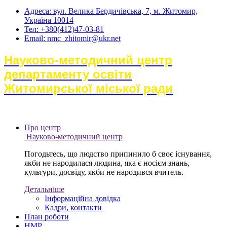
Адреса: вул. Велика Бердичівська, 7, м. Житомир,
Україна 10014
Тел: +380(412)47-03-81
Email: nmc_zhitomir@ukr.net
Науково-методичний центр
департаменту освіти
Житомирської міської ради
Про центр
Науково-методичний центр
Погодьтесь, що людство припинило б своє існування,
якби не народилася людина, яка є носієм знань,
культури, досвіду, якби не народився вчитель.
Детальніше
Інформаційна довідка
Кадри, контакти
План роботи
НМР