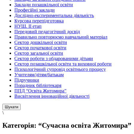
Заклади позашкільної освіти
Професійні заклади
Дослідно-експериментальна діяльність
Курсова перепідготовка
НУШ. ІІ етап
Передовий педагогічний досвід
Правильно повторюємо навчальний матеріал
Сектор дошкільної освіти
Сектор початкової освіти
Сектор загальної освіти
Сектор роботи з обдарованими дітьми
Сектор позашкільної освіти та виховної роботи
Психологічний супровід освітнього процесу
Учителям/дітям/батькам
Підручники
Порадник бібліотекаря
ППД “Освіта Житомира”
Висвітлення інноваційної діяльності
\
Категорія:
“Сучасна освіта Житомира”