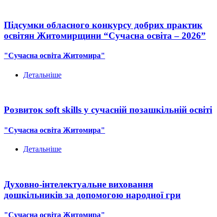
Підсумки обласного конкурсу добрих практик
освітян Житомирщини “Сучасна освіта – 2026”
"Сучасна освіта Житомира"
Детальніше
Розвиток soft skills у сучасній позашкільній освіті
"Сучасна освіта Житомира"
Детальніше
Духовно-інтелектуальне виховання
дошкільників за допомогою народної гри
"Сучасна освіта Житомира"