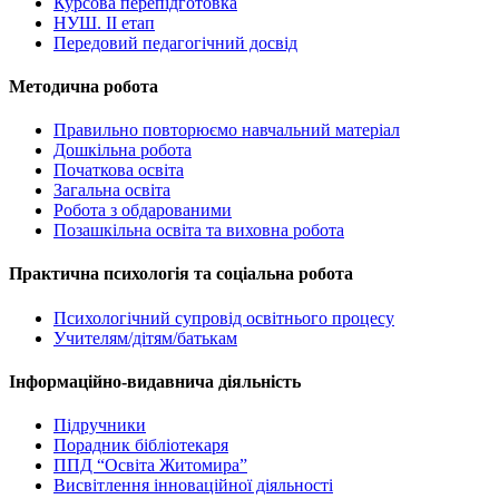
Курсова перепідготовка
НУШ. ІІ етап
Передовий педагогічний досвід
Методична робота
Правильно повторюємо навчальний матеріал
Дошкільна робота
Початкова освіта
Загальна освіта
Робота з обдарованими
Позашкільна освіта та виховна робота
Практична психологія та соціальна робота
Психологічний супровід освітнього процесу
Учителям/дітям/батькам
Інформаційно-видавнича діяльність
Підручники
Порадник бібліотекаря
ППД “Освіта Житомира”
Висвітлення інноваційної діяльності