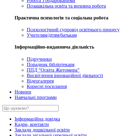
Робота з обдарованими
Позашкільна освіта та виховна робота
Практична психологія та соціальна робота
Психологічний супровід освітнього процесу
Учителям/дітям/батькам
Інформаційно-видавнича діяльність
Підручники
Порадник бібліотекаря
ППД “Освіта Житомира”
Висвітлення інноваційної діяльності
Відеогалерея
Корисні посилання
Новини
Навчальні програми
Інформаційна довідка
Кадри, контакти
Заклади дошкільної освіти
Заклади загальної середньої освіти