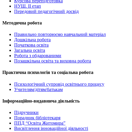
Курсова перепідготовка
НУШ. ІІ етап
Передовий педагогічний досвід
Методична робота
Правильно повторюємо навчальний матеріал
Дошкільна робота
Початкова освіта
Загальна освіта
Робота з обдарованими
Позашкільна освіта та виховна робота
Практична психологія та соціальна робота
Психологічний супровід освітнього процесу
Учителям/дітям/батькам
Інформаційно-видавнича діяльність
Підручники
Порадник бібліотекаря
ППД “Освіта Житомира”
Висвітлення інноваційної діяльності