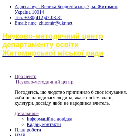
Адреса: вул. Велика Бердичівська, 7, м. Житомир,
Україна 10014
Тел: +380(412)47-03-81
Email: nmc_zhitomir@ukr.net
Науково-методичний центр
департаменту освіти
Житомирської міської ради
Про центр
Науково-методичний центр
Погодьтесь, що людство припинило б своє існування,
якби не народилася людина, яка є носієм знань,
культури, досвіду, якби не народився вчитель.
Детальніше
Інформаційна довідка
Кадри, контакти
План роботи
НМР