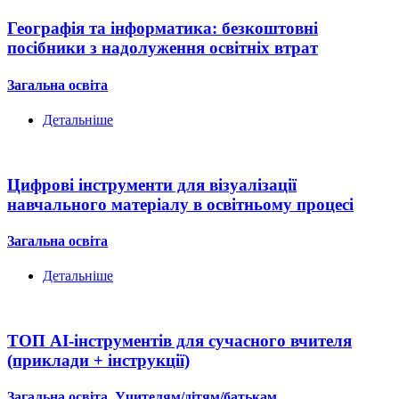
Географія та інформатика: безкоштовні
посібники з надолуження освітніх втрат
Загальна освіта
Детальніше
Цифрові інструменти для візуалізації
навчального матеріалу в освітньому процесі
Загальна освіта
Детальніше
ТОП AI-інструментів для сучасного вчителя
(приклади + інструкції)
Загальна освіта
,
Учителям/дітям/батькам