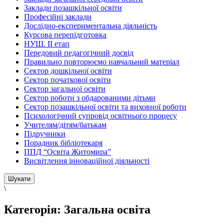
Заклади позашкільної освіти
Професійні заклади
Дослідно-експериментальна діяльність
Курсова перепідготовка
НУШ. ІІ етап
Передовий педагогічний досвід
Правильно повторюємо навчальний матеріал
Сектор дошкільної освіти
Сектор початкової освіти
Сектор загальної освіти
Сектор роботи з обдарованими дітьми
Сектор позашкільної освіти та виховної роботи
Психологічний супровід освітнього процесу
Учителям/дітям/батькам
Підручники
Порадник бібліотекаря
ППД “Освіта Житомира”
Висвітлення інноваційної діяльності
\
Категорія:
Загальна освіта