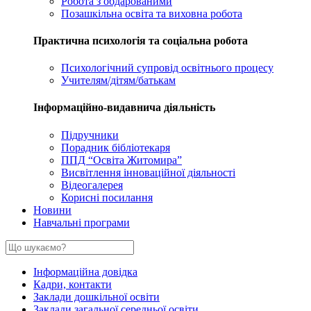
Робота з обдарованими
Позашкільна освіта та виховна робота
Практична психологія та соціальна робота
Психологічний супровід освітнього процесу
Учителям/дітям/батькам
Інформаційно-видавнича діяльність
Підручники
Порадник бібліотекаря
ППД “Освіта Житомира”
Висвітлення інноваційної діяльності
Відеогалерея
Корисні посилання
Новини
Навчальні програми
Інформаційна довідка
Кадри, контакти
Заклади дошкільної освіти
Заклади загальної середньої освіти