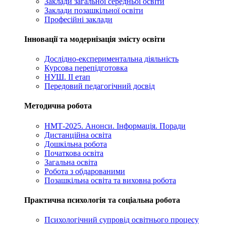
Заклади загальної середньої освіти
Заклади позашкільної освіти
Професійні заклади
Інновації та модернізація змісту освіти
Дослідно-експериментальна діяльність
Курсова перепідготовка
НУШ. ІІ етап
Передовий педагогічний досвід
Методична робота
НМТ-2025. Анонси. Інформація. Поради
Дистанційна освіта
Дошкільна робота
Початкова освіта
Загальна освіта
Робота з обдарованими
Позашкільна освіта та виховна робота
Практична психологія та соціальна робота
Психологічний супровід освітнього процесу