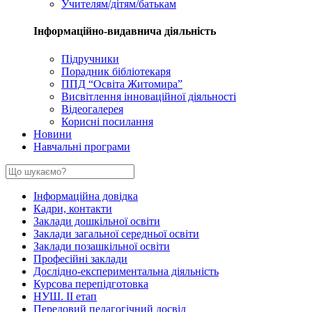
Учителям/дітям/батькам
Інформаційно-видавнича діяльність
Підручники
Порадник бібліотекаря
ППД “Освіта Житомира”
Висвітлення інноваційної діяльності
Відеогалерея
Корисні посилання
Новини
Навчальні програми
Інформаційна довідка
Кадри, контакти
Заклади дошкільної освіти
Заклади загальної середньої освіти
Заклади позашкільної освіти
Професійні заклади
Дослідно-експериментальна діяльність
Курсова перепідготовка
НУШ. ІІ етап
Передовий педагогічний досвід