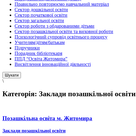
Правильно повторюємо навчальний матеріал
Сектор дошкільної освіти
Сектор початкової освіти
Сектор загальної освіти
Сектор роботи з обдарованими дітьми
Сектор позашкільної освіти та виховної роботи
Психологічний супровід освітнього процесу
Учителям/дітям/батькам
Підручники
Порадник бібліотекаря
ППД “Освіта Житомира”
Висвітлення інноваційної діяльності
\
Категорія:
Заклади позашкільної освіти
Позашкільна освіта м. Житомира
Заклади позашкільної освіти