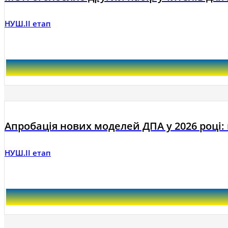
НУШ.ІІ етап
Апробація нових моделей ДПА у 2026 році: г
НУШ.ІІ етап