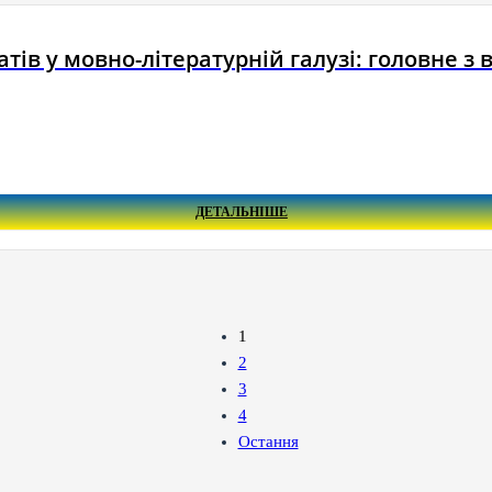
ів у мовно-літературній галузі: головне з 
ДЕТАЛЬНІШЕ
1
2
3
4
Остання