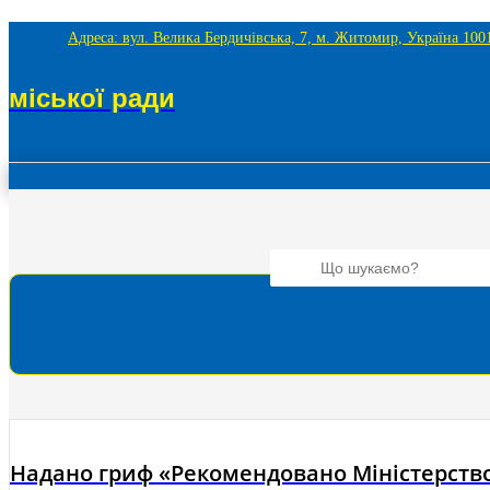
Адреса: вул. Велика Бердичівська, 7, м. Житомир, Україна 100
міської ради
Надано гриф «Рекомендовано Міністерство