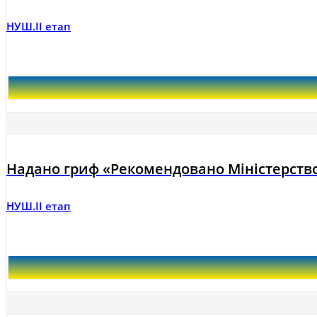
НУШ.ІІ етап
Надано гриф «Рекомендовано Міністерство
НУШ.ІІ етап