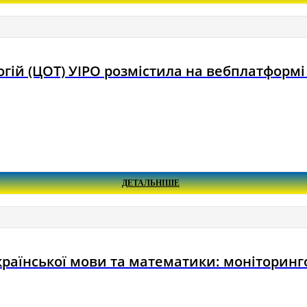
огій (ЦОТ) УІРО розмістила на вебплатформ
ДЕТАЛЬНІШЕ
 української мови та математики: моніторинг