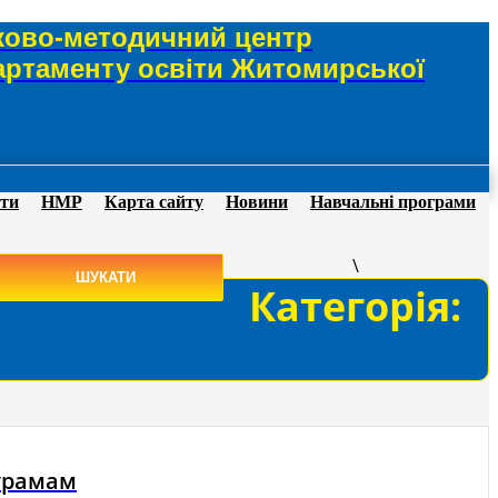
ково-методичний центр
артаменту освіти Житомирської
оти
НМР
Карта сайту
Новини
Навчальні програми
\
Категорія:
ограмам