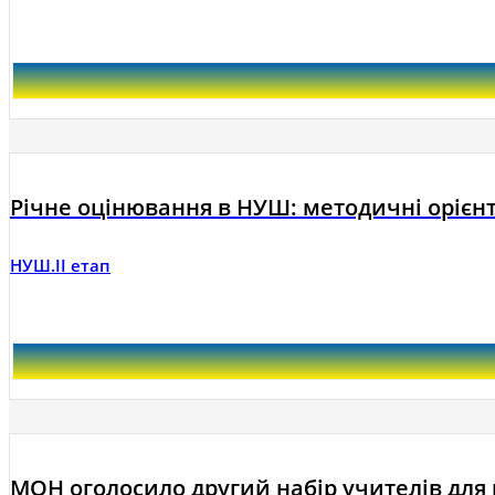
Річне оцінювання в НУШ: методичні орієнт
НУШ.ІІ етап
МОН оголосило другий набір учителів для 