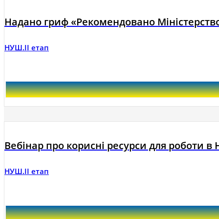
Надано гриф «Рекомендовано Міністерство
НУШ.ІІ етап
Вебінар про корисні ресурси для роботи в Н
НУШ.ІІ етап