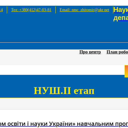
Нау
14
Тел: +380(412)47-03-81
Email: nmc_zhitomir@ukr.net
деп
Про центр
План роб
НУШ.ІІ етап
м освіти і науки України» навчальним пр