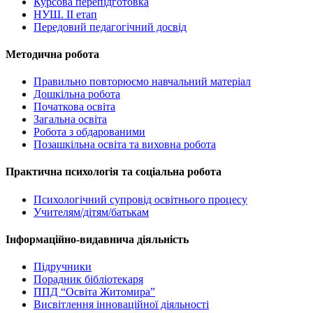
Курсова перепідготовка
НУШ. ІІ етап
Передовий педагогічний досвід
Методична робота
Правильно повторюємо навчальний матеріал
Дошкільна робота
Початкова освіта
Загальна освіта
Робота з обдарованими
Позашкільна освіта та виховна робота
Практична психологія та соціальна робота
Психологічний супровід освітнього процесу
Учителям/дітям/батькам
Інформаційно-видавнича діяльність
Підручники
Порадник бібліотекаря
ППД “Освіта Житомира”
Висвітлення інноваційної діяльності