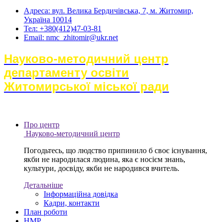
Адреса: вул. Велика Бердичівська, 7, м. Житомир,
Україна 10014
Тел: +380(412)47-03-81
Email: nmc_zhitomir@ukr.net
Науково-методичний центр
департаменту освіти
Житомирської міської ради
Про центр
Науково-методичний центр
Погодьтесь, що людство припинило б своє існування,
якби не народилася людина, яка є носієм знань,
культури, досвіду, якби не народився вчитель.
Детальніше
Інформаційна довідка
Кадри, контакти
План роботи
НМР