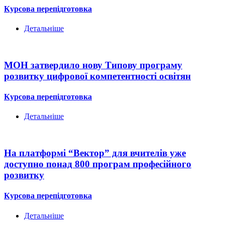
Курсова перепідготовка
Детальніше
МОН затвердило нову Типову програму
розвитку цифрової компетентності освітян
Курсова перепідготовка
Детальніше
На платформі “Вектор” для вчителів уже
доступно понад 800 програм професійного
розвитку
Курсова перепідготовка
Детальніше