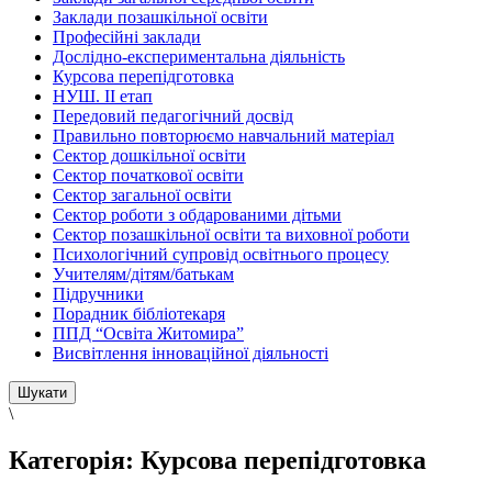
Заклади позашкільної освіти
Професійні заклади
Дослідно-експериментальна діяльність
Курсова перепідготовка
НУШ. ІІ етап
Передовий педагогічний досвід
Правильно повторюємо навчальний матеріал
Сектор дошкільної освіти
Сектор початкової освіти
Сектор загальної освіти
Сектор роботи з обдарованими дітьми
Сектор позашкільної освіти та виховної роботи
Психологічний супровід освітнього процесу
Учителям/дітям/батькам
Підручники
Порадник бібліотекаря
ППД “Освіта Житомира”
Висвітлення інноваційної діяльності
\
Категорія:
Курсова перепідготовка