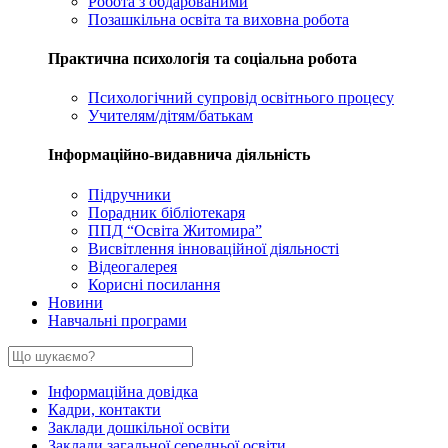
Робота з обдарованими
Позашкільна освіта та виховна робота
Практична психологія та соціальна робота
Психологічний супровід освітнього процесу
Учителям/дітям/батькам
Інформаційно-видавнича діяльність
Підручники
Порадник бібліотекаря
ППД “Освіта Житомира”
Висвітлення інноваційної діяльності
Відеогалерея
Корисні посилання
Новини
Навчальні програми
Інформаційна довідка
Кадри, контакти
Заклади дошкільної освіти
Заклади загальної середньої освіти