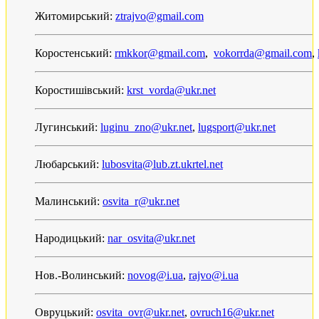
Житомирський:
ztrajvo@gmail.com
Коростенський:
rmkkor@gmail.com
,
vokorrda@gmail.com
,
Коростишівський:
krst_vorda@ukr.net
Лугинський:
luginu_zno@ukr.net
,
lugsport@ukr.net
Любарський:
lubosvita@lub.zt.ukrtel.net
Малинський:
osvita_r@ukr.net
Народицький:
nar_osvita@ukr.net
Нов.-Волинський:
novog@i.ua
,
rajvo@i.ua
Овруцький:
osvita_ovr@ukr.net
,
ovruch16@ukr.net