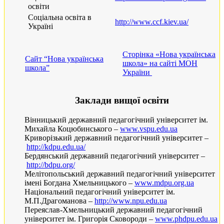
освіти
Соціальна освіта в
http://www.ccf.kiev.ua/
Україні
Сторінка «Нова українська
Сайт “Нова українська
школа» на сайті МОН
школа”
України
Заклади вищої освіти
Вінницький державний педагогічний університет ім.
Михайла Коцюбинського –
www.vspu.edu.ua
Криворізький державний педагогічний університет –
http://kdpu.edu.ua/
Бердянський державний педагогічний університет –
http://bdpu.org/
Мелітопольський державний педагогічний університет
імені Богдана Хмельницького –
www.mdpu.org.ua
Національний педагогічний університет ім.
М.П.Драгоманова –
http://www.npu.edu.ua
Переяслав-Хмельницький державний педагогічний
університет ім. Григорія Сковороди –
www.phdpu.edu.ua