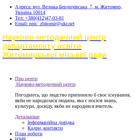
Адреса: вул. Велика Бердичівська, 7, м. Житомир,
Україна 10014
Тел: +380(412)47-03-81
Email: nmc_zhitomir@ukr.net
Науково-методичний центр
департаменту освіти
Житомирської міської ради
Про центр
Науково-методичний центр
Погодьтесь, що людство припинило б своє існування,
якби не народилася людина, яка є носієм знань,
культури, досвіду, якби не народився вчитель.
Детальніше
Інформаційна довідка
Кадри, контакти
План роботи
НМР