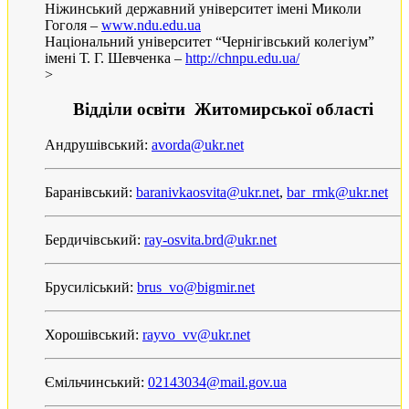
Ніжинський державний університет імені Миколи
Гоголя –
www.ndu.edu.ua
Національний університет “Чернігівський колегіум”
імені Т. Г. Шевченка –
http://chnpu.edu.ua/
>
Відділи освіти Житомирської області
Андрушівський:
avorda@ukr.net
Баранівський:
baranivkaosvita@ukr.net
,
bar_rmk@ukr.net
Бердичівський:
ray-osvita.brd@ukr.net
Брусиліський:
brus_vo@bigmir.net
Хорошівський:
rayvo_vv@ukr.net
Ємільчинський:
02143034@mail.gov.ua