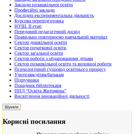
Заклади позашкільної освіти
Професійні заклади
Дослідно-експериментальна діяльність
Курсова перепідготовка
НУШ. ІІ етап
Передовий педагогічний досвід
Правильно повторюємо навчальний матеріал
Сектор дошкільної освіти
Сектор початкової освіти
Сектор загальної освіти
Сектор роботи з обдарованими дітьми
Сектор позашкільної освіти та виховної роботи
Психологічний супровід освітнього процесу
Учителям/дітям/батькам
Підручники
Порадник бібліотекаря
ППД “Освіта Житомира”
Висвітлення інноваційної діяльності
Корисні посилання