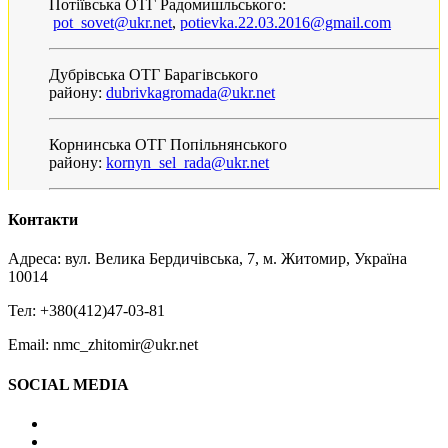
Потіївська ОТГ Радомишльського:
pot_sovet@ukr.net
,
potievka.22.03.2016@gmail.com
Дубрівська ОТГ Барагівського
району:
dubrivkagromada@ukr.net
Корнинська ОТГ Попільнянського
району:
kornyn_sel_rada@ukr.net
Контакти
Адреса: вул. Велика Бердичівська, 7, м. Житомир, Україна
10014
Тел: +380(412)47-03-81
Email: nmc_zhitomir@ukr.net
SOCIAL MEDIA