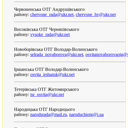
Червоненська ОТГ Андрушівського
району:
chervone_rada@ukr.net
,
chervone_hv@ukr.net
Високівська ОТГ Черняхівського
району:
vysoke_rada@ukr.net
Новоборівська ОТГ Володар-Волинського
району:
selrada_novaborova@ukr.net
,
osvitanovaborovaotg@u
Іршанська ОТГ Володар-Волинського
району:
osvita_irshansk@ukr.net
Тетерівська ОТГ Житомирського
району:
tsr_osvita@ukr.net
Народицька ОТГ Народицього
району:
narodsrada@mail.ru
,
naroduchiotg@i.ua