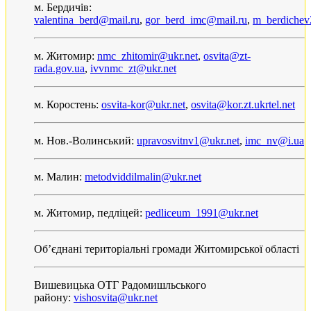
м. Бердичів:
valentina_berd@mail.ru
,
gor_berd_imc@mail.ru
,
m_berdichev
м. Житомир:
nmc_zhitomir@ukr.net
,
osvita@zt-
rada.gov.ua
,
ivvnmc_zt@ukr.net
м. Коростень:
osvita-kor@ukr.net
,
osvita@kor.zt.ukrtel.net
м. Нов.-Волинський:
upravosvitnv1@ukr.net
,
imc_nv@i.ua
м. Малин:
metodviddilmalin@ukr.net
м. Житомир, педліцей:
pedliceum_1991@ukr.net
Об’єднані територіальні громади Житомирської області
Вишевицька ОТГ Радомишльського
району:
vishosvita@ukr.net