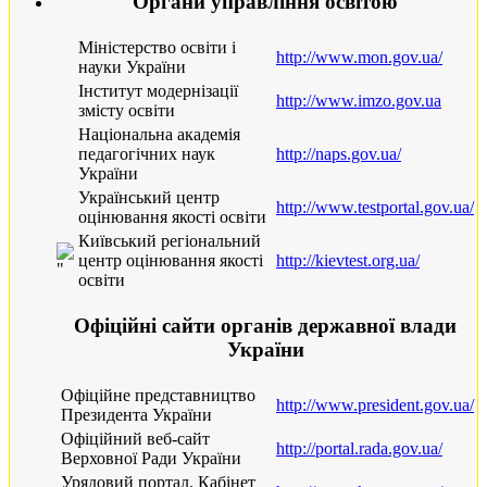
Органи управління освітою
Міністерство освіти і
http://www.mon.gov.ua/
науки України
Інститут модернізації
http://www.imzo.gov.ua
змісту освіти
Національна академiя
педагогiчних наук
http://naps.gov.ua/
України
Український центр
http://www.testportal.gov.ua/
оцінювання якості освіти
Київський регіональний
центр оцінювання якості
http://kievtest.org.ua/
освіти
Офіційні сайти органів державної влади
України
Офіційне представництво
http://www.president.gov.ua/
Президента України
Офіційний веб-сайт
http://portal.rada.gov.ua/
Верховної Ради України
Урядовий портал. Кабінет