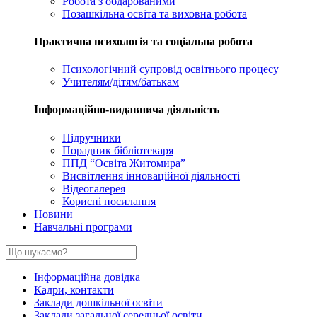
Робота з обдарованими
Позашкільна освіта та виховна робота
Практична психологія та соціальна робота
Психологічний супровід освітнього процесу
Учителям/дітям/батькам
Інформаційно-видавнича діяльність
Підручники
Порадник бібліотекаря
ППД “Освіта Житомира”
Висвітлення інноваційної діяльності
Відеогалерея
Корисні посилання
Новини
Навчальні програми
Інформаційна довідка
Кадри, контакти
Заклади дошкільної освіти
Заклади загальної середньої освіти