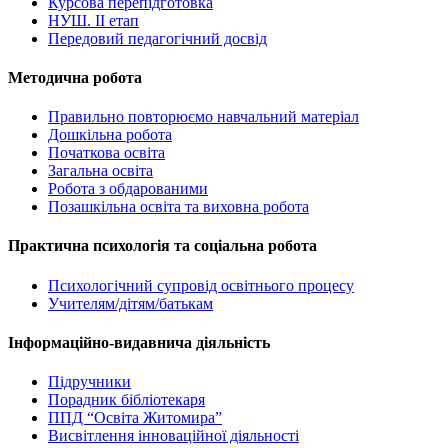
Курсова перепідготовка
НУШ. ІІ етап
Передовий педагогічний досвід
Методична робота
Правильно повторюємо навчальний матеріал
Дошкільна робота
Початкова освіта
Загальна освіта
Робота з обдарованими
Позашкільна освіта та виховна робота
Практична психологія та соціальна робота
Психологічний супровід освітнього процесу
Учителям/дітям/батькам
Інформаційно-видавнича діяльність
Підручники
Порадник бібліотекаря
ППД “Освіта Житомира”
Висвітлення інноваційної діяльності