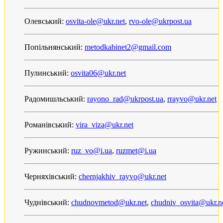
Олевський:
osvita-ole@ukr.net
,
rvo-ole@ukrpost.ua
Попільнянський:
metodkabinet2@gmail.com
Пулинський:
osvita06@ukr.net
Радомишльський:
rayono_rad@ukrpost.ua
,
rrayvo@ukr.net
Романівський:
vira_viza@ukr.net
Ружинський:
ruz_vo@i.ua
,
ruzmet@i.ua
Черняхівський:
chernjakhiv_rayvo@ukr.net
Чуднівський:
chudnovmetod@ukr.net
,
chudniv_osvita@ukr.n