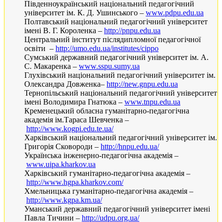
Південноукраїнський національний педагогічний
університет ім. К. Д. Ушинського –
www.pdpu.edu.ua
Полтавський національний педагогічний університет
імені В. Г. Короленка –
http://pnpu.edu.ua
Центральний інститут післядипломної педагогічної
освіти –
http://umo.edu.ua/institutes/cippo
Сумський державний педагогічний університет ім. А.
С. Макаренка –
www.sspu.sumy.ua
Глухівський національний педагогічний університет ім.
Олександра Довженка–
http://new.gnpu.edu.ua
Тернопільський національний педагогічний університет
імені Володимира Гнатюка –
www.tnpu.edu.ua
Кременецький обласна гуманітарно-педагогічна
академія ім.Тараса Шевченка –
http://www.kogpi.edu.te.ua/
Харківський національний педагогічний університет ім.
Григорія Сковороди –
http://hnpu.edu.ua/
Українська інженерно-педагогічна академія –
www.uipa.kharkov.ua
Харківський гуманітарно-педагогічна академія –
http://www.hgpa.kharkov.com/
Хмельницька гуманітарно-педагогічна академія –
http://www.kgpa.km.ua/
Уманський державний педагогічний університет імені
Павла Тичини –
http://udpu.org.ua/