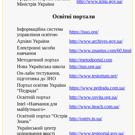
http://www.kmu.gov.ua/
Міністрів України
Освітні портали
Інформаційна система
https://isuo.org/
управління освітою
Архіви України
http://www.archives.gov.ua/
Електронні засоби
http://www.znanius.com/60.html
навчання
Методичний портал
http://metodportal.com
Нова Українська школа
http://nus.org.ua/
Он-лайн тестування,
http://www.testorium.net/
підготовка до ЗНО
Портал освітян України
https://www.pedrada.com.ua/
“Педрада”
Освітній портал
http://www.osvita.org.ua/
Intel «Навчання для
http://www.iteach.com.ua/
майбутнього»
Освітній портал “Острів
http://ostriv.in.ua/
Знань”
Український центр
оцінювання якості
http://www.testportal.gov.ua/