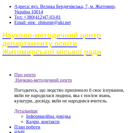
Адреса: вул. Велика Бердичівська, 7, м. Житомир,
Україна 10014
Тел: +380(412)47-03-81
Email: nmc_zhitomir@ukr.net
Науково-методичний центр
департаменту освіти
Житомирської міської ради
Про центр
Науково-методичний центр
Погодьтесь, що людство припинило б своє існування,
якби не народилася людина, яка є носієм знань,
культури, досвіду, якби не народився вчитель.
Детальніше
Інформаційна довідка
Кадри, контакти
План роботи
НМР