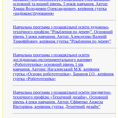
основний та вищий рівень. 5 років навчання. Автор:
Хмара Володимир Олександрович, керівник гуртка
«радіоконструювання»
Навчальна програма з позашкільної освіти художньо-
технічного профілю “Різьблення по дереву”. Основний
рівень 3 роки навчання. Автор: Алексеєнко Валерій
Тимофійович, керівник гуртка “Різьблення по дереву”
Навчальна програма з позашкільної освіти
дослідницько-експериментального напряму
«Робототехніка» основний рівень 1 рік
навчання. Автори: Нагалевський М.К, керівник
гуртка «Основи робототехніки», Баранов І.О., керівник
гуртка «Робототехніка»
Навчальна програма з позашкільної освіти предметно-
технічного профілю «Технічний дизайн». Основний
рівень 4 роки навчання. Автор: Єфіменко Анжела
Вікторівна, керівник гуртка „Технічний дизайн”