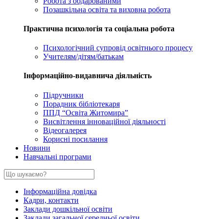
Робота з обдарованими
Позашкільна освіта та виховна робота
Практична психологія та соціальна робота
Психологічний супровід освітнього процесу
Учителям/дітям/батькам
Інформаційно-видавнича діяльність
Підручники
Порадник бібліотекаря
ППД “Освіта Житомира”
Висвітлення інноваційної діяльності
Відеогалерея
Корисні посилання
Новини
Навчальні програми
Інформаційна довідка
Кадри, контакти
Заклади дошкільної освіти
Заклади загальної середньої освіти