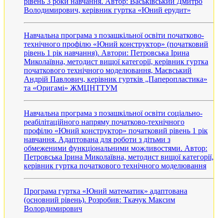
рівень 3 роки навчання. Автор: Васьківський Дмитро
Володимирович, керівник гуртка «Юний ерудит»
Навчальна програма з позашкільної освіти початково-
технічного профілю «Юний конструктор» (початковий
рівень 1 рік навчання). Автори: Петровська Ірина
Миколаївна, методист вищої категорії, керівник гуртка
початкового технічного моделювання, Маєвський
Андрій Павлович, керівник гуртків „Паперопластика»
та «Оригамі» ЖМЦНТТУМ
Навчальна програма з позашкільної освіти соціально-
реабілітаційного напряму початково-технічного
профілю «Юний конструктор» початковий рівень 1 рік
навчання. Адаптована для роботи з дітьми з
обмеженими функціональними можливостями. Автор:
Петровська Ірина Миколаївна, методист вищої категорії,
керівник гуртка початкового технічного моделювання
Програма гуртка «Юний математик» адаптована
(основний рівень). Розробив: Ткачук Максим
Волордимирович