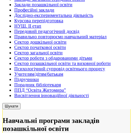
Заклади позашкільної освіти
Професійні заклади
Дослідно-експериментальна діяльність
Курсова перепідготовка
НУШ. ІІ етап
Передовий педагогічний досвід
Правильно повторюємо навчальний матеріал
Сектор дошкільної освіти
Сектор початкової освіти
Сектор загальної освіти
Сектор роботи з обдарованими дітьми
Сектор позашкільної освіти та виховної роботи
Психологічний супровід освітнього процесу
Учителям/дітям/батькам
Підручники
Порадник бібліотекаря
ППД “Освіта Житомира”
Висвітлення інноваційної діяльності
Навчальні програми закладів
позашкільної освіти