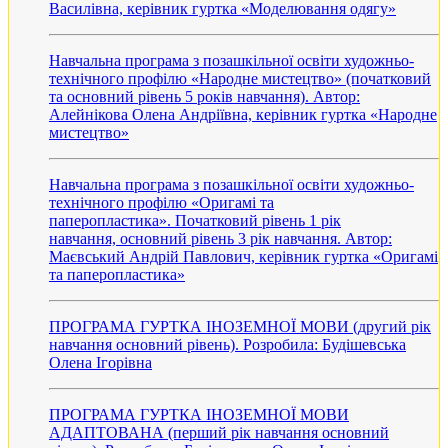
Василівна, керівник гуртка «Моделювання одягу»
Навчальна програма з позашкільної освіти художньо-
технічного профілю «Народне мистецтво» (початковий
та основний рівень 5 років навчання). Автор:
Алейнікова Олена Андріївна, керівник гуртка «Народне
мистецтво»
Навчальна програма з позашкільної освіти художньо-
технічного профілю «Оригамі та
паперопластика». Початковий рівень 1 рік
навчання, основний рівень 3 рік навчання. Автор:
Маєвський Андрій Павлович, керівник гуртка «Оригамі
та паперопластика»
ПРОГРАМА ГУРТКА ІНОЗЕМНОЇ МОВИ (другий рік
навчання основний рівень). Розробила: Будішевська
Олена Ігорівна
ПРОГРАМА ГУРТКА ІНОЗЕМНОЇ МОВИ
АДАПТОВАНА (перший рік навчання oсновний