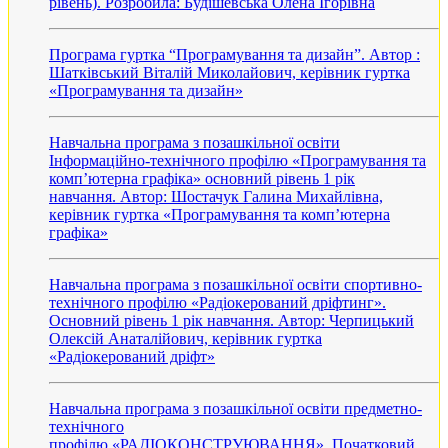
рівень). Розробила: Будішевська Олена Ігорівна
Програма гуртка “Програмування та дизайн”. Автор :
Шатківський Віталій Миколайович, керівник гуртка
«Програмування та дизайн»
Навчальна програма з позашкільної освіти
Інформаційно-технічного профілю «Програмування та
комп’ютерна графіка» основний рівень 1 рік
навчання. Автор: Шостачук Галина Михайлівна,
керівник гуртка «Програмування та комп’ютерна
графіка»
Навчальна програма з позашкільної освіти спортивно-
технічного профілю «Радіокерований дріфтинг».
Основний рівень 1 рік навчання. Автор: Черпицький
Олексій Анаталійович, керівник гуртка
«Радіокерований дріфт»
Навчальна програма з позашкільної освіти предметно-
технічного
профілю «РАДІОКОНСТРУЮВАННЯ». Початковий,