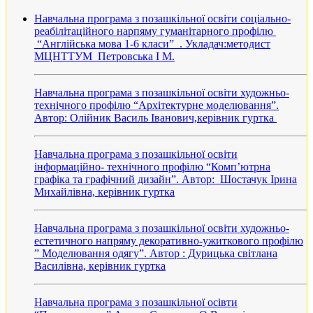
Навчальна програма з позашкільної освіти соціально-
реабілітаційного нарпяму гуманітарного профілю
“Англійська мова 1-6 класи” . Укладач:методист
МЦНТТУМ Петровська І М.
Навчальна програма з позашкільної освіти художньо-
технічного профілю “Архітектурне моделювання”.
Автор: Олійник Василь Іванович,керівник гуртка
Навчальна програма з позашкільної освіти
інформаційно- технічного профілю “Комп’ютрна
графіка та графічний дизайн”. Автор: Шостачук Ірина
Михайлівна, керівник гуртка
Навчальна програма з позашкільної освіти художньо-
естетичного напряму декоративно-ужиткового профілю
” Моделювання одягу”. Автор : Дурицька світлана
Василівна, керівник гуртка
Навчальна програма з позашкільної осівти