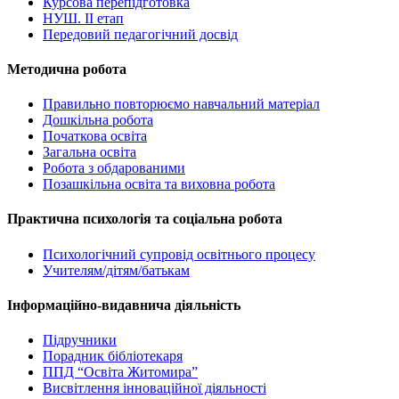
Курсова перепідготовка
НУШ. ІІ етап
Передовий педагогічний досвід
Методична робота
Правильно повторюємо навчальний матеріал
Дошкільна робота
Початкова освіта
Загальна освіта
Робота з обдарованими
Позашкільна освіта та виховна робота
Практична психологія та соціальна робота
Психологічний супровід освітнього процесу
Учителям/дітям/батькам
Інформаційно-видавнича діяльність
Підручники
Порадник бібліотекаря
ППД “Освіта Житомира”
Висвітлення інноваційної діяльності