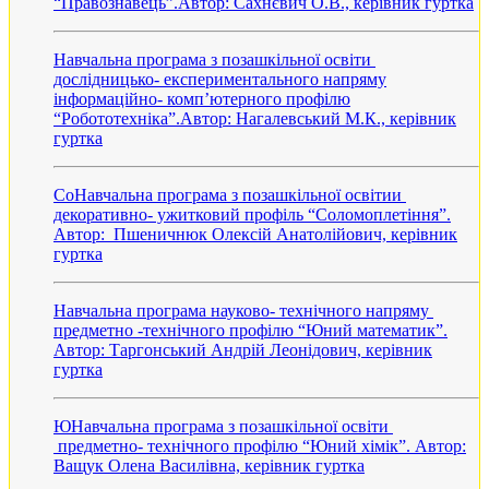
“Правознавець”.Автор: Сахнєвич О.В., керівник гуртка
Навчальна програма з позашкільної освіти
дослідницько- експериментального напряму
інформаційно- комп’ютерного профілю
“Робототехніка”.Автор: Нагалевський М.К., керівник
гуртка
СоНавчальна програма з позашкільної освітии
декоративно- ужитковий профіль “Соломоплетіння”.
Автор: Пшеничнюк Олексій Анатолійович, керівник
гуртка
Навчальна програма науково- технічного напряму
предметно -технічного профілю “Юний математик”.
Автор: Таргонський Андрій Леонідович, керівник
гуртка
ЮНавчальна програма з позашкільної освіти
предметно- технічного профілю “Юний хімік”. Автор:
Ващук Олена Василівна, керівник гуртка