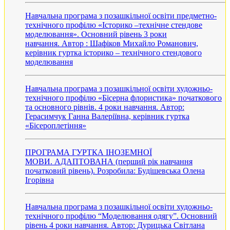
Навчальна програма з позашкільної освіти предметно-
технічного профілю «Історико –технічне стендове
моделювання». Основний рівень 3 роки
навчання. Автор : Шафіков Михайло Романович,
керівник гуртка історико – технічного стендового
моделювання
Навчальна програма з позашкільної освіти художньо-
технічного профілю «Бісерна флористика» початкового
та основного рівнів. 4 роки навчання. Автор:
Герасимчук Ганна Валеріївна, керівник гуртка
«Бісероплетіння»
ПРОГРАМА ГУРТКА ІНОЗЕМНОЇ
МОВИ. АДАПТОВАНА (перший рік навчання
початковий рівень). Розробила: Будішевська Олена
Ігорівна
Навчальна програма з позашкільної освіти художньо-
технічного профілю “Моделювання одягу”. Основний
рівень 4 роки навчання. Автор: Дурицька Світлана