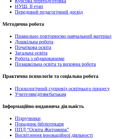
Курсова перепідготовка
НУШ. ІІ етап
Передовий педагогічний досвід
Методична робота
Правильно повторюємо навчальний матеріал
Дошкільна робота
Початкова освіта
Загальна освіта
Робота з обдарованими
Позашкільна освіта та виховна робота
Практична психологія та соціальна робота
Психологічний супровід освітнього процесу
Учителям/дітям/батькам
Інформаційно-видавнича діяльність
Підручники
Порадник бібліотекаря
ППД “Освіта Житомира”
Висвітлення інноваційної діяльності