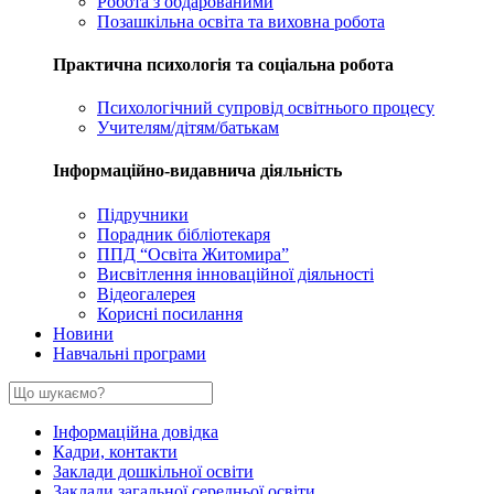
Робота з обдарованими
Позашкільна освіта та виховна робота
Практична психологія та соціальна робота
Психологічний супровід освітнього процесу
Учителям/дітям/батькам
Інформаційно-видавнича діяльність
Підручники
Порадник бібліотекаря
ППД “Освіта Житомира”
Висвітлення інноваційної діяльності
Відеогалерея
Корисні посилання
Новини
Навчальні програми
Інформаційна довідка
Кадри, контакти
Заклади дошкільної освіти
Заклади загальної середньої освіти