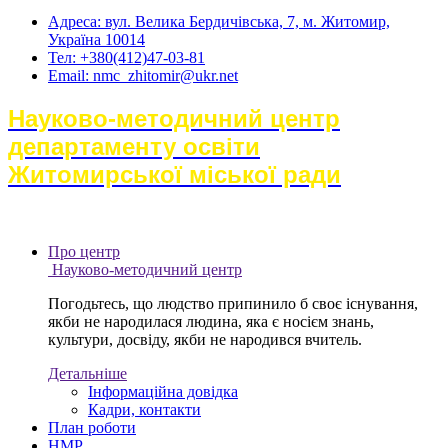
Адреса: вул. Велика Бердичівська, 7, м. Житомир,
Україна 10014
Тел: +380(412)47-03-81
Email: nmc_zhitomir@ukr.net
Науково-методичний центр
департаменту освіти
Житомирської міської ради
Про центр
Науково-методичний центр
Погодьтесь, що людство припинило б своє існування,
якби не народилася людина, яка є носієм знань,
культури, досвіду, якби не народився вчитель.
Детальніше
Інформаційна довідка
Кадри, контакти
План роботи
НМР