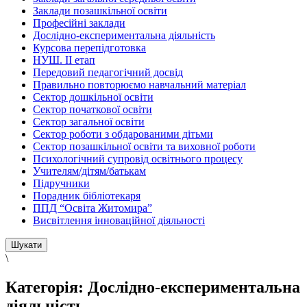
Заклади позашкільної освіти
Професійні заклади
Дослідно-експериментальна діяльність
Курсова перепідготовка
НУШ. ІІ етап
Передовий педагогічний досвід
Правильно повторюємо навчальний матеріал
Сектор дошкільної освіти
Сектор початкової освіти
Сектор загальної освіти
Сектор роботи з обдарованими дітьми
Сектор позашкільної освіти та виховної роботи
Психологічний супровід освітнього процесу
Учителям/дітям/батькам
Підручники
Порадник бібліотекаря
ППД “Освіта Житомира”
Висвітлення інноваційної діяльності
\
Категорія:
Дослідно-експериментальна
діяльність