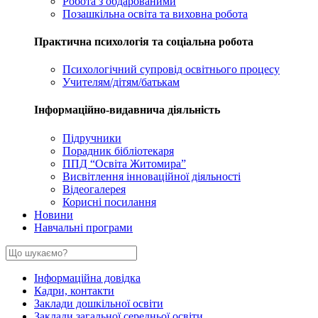
Робота з обдарованими
Позашкільна освіта та виховна робота
Практична психологія та соціальна робота
Психологічний супровід освітнього процесу
Учителям/дітям/батькам
Інформаційно-видавнича діяльність
Підручники
Порадник бібліотекаря
ППД “Освіта Житомира”
Висвітлення інноваційної діяльності
Відеогалерея
Корисні посилання
Новини
Навчальні програми
Інформаційна довідка
Кадри, контакти
Заклади дошкільної освіти
Заклади загальної середньої освіти