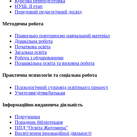
Курсова перепідготовка
НУШ. ІІ етап
Передовий педагогічний досвід
Методична робота
Правильно повторюємо навчальний матеріал
Дошкільна робота
Початкова освіта
Загальна освіта
Робота з обдарованими
Позашкільна освіта та виховна робота
Практична психологія та соціальна робота
Психологічний супровід освітнього процесу
Учителям/дітям/батькам
Інформаційно-видавнича діяльність
Підручники
Порадник бібліотекаря
ППД “Освіта Житомира”
Висвітлення інноваційної діяльності