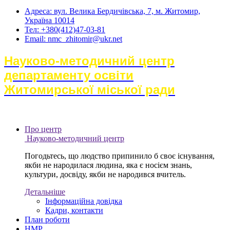
Адреса: вул. Велика Бердичівська, 7, м. Житомир,
Україна 10014
Тел: +380(412)47-03-81
Email: nmc_zhitomir@ukr.net
Науково-методичний центр
департаменту освіти
Житомирської міської ради
Про центр
Науково-методичний центр
Погодьтесь, що людство припинило б своє існування,
якби не народилася людина, яка є носієм знань,
культури, досвіду, якби не народився вчитель.
Детальніше
Інформаційна довідка
Кадри, контакти
План роботи
НМР