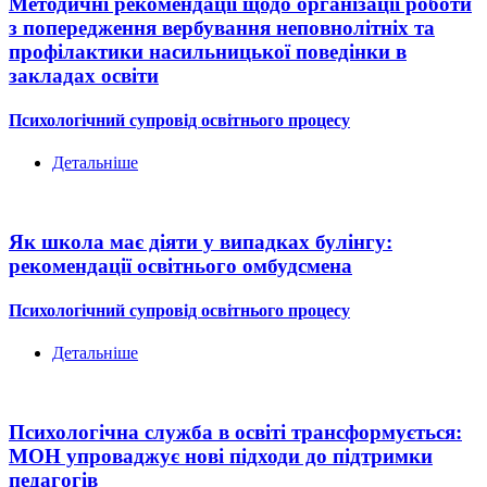
Методичні рекомендації щодо організації роботи
з попередження вербування неповнолітніх та
профілактики насильницької поведінки в
закладах освіти
Психологічний супровід освітнього процесу
Детальніше
Як школа має діяти у випадках булінгу:
рекомендації освітнього омбудсмена
Психологічний супровід освітнього процесу
Детальніше
Психологічна служба в освіті трансформується:
МОН упроваджує нові підходи до підтримки
педагогів