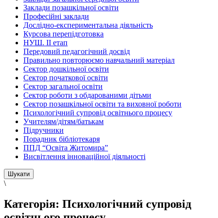
Заклади позашкільної освіти
Професійні заклади
Дослідно-експериментальна діяльність
Курсова перепідготовка
НУШ. ІІ етап
Передовий педагогічний досвід
Правильно повторюємо навчальний матеріал
Сектор дошкільної освіти
Сектор початкової освіти
Сектор загальної освіти
Сектор роботи з обдарованими дітьми
Сектор позашкільної освіти та виховної роботи
Психологічний супровід освітнього процесу
Учителям/дітям/батькам
Підручники
Порадник бібліотекаря
ППД “Освіта Житомира”
Висвітлення інноваційної діяльності
\
Категорія:
Психологічний супровід
освітнього процесу