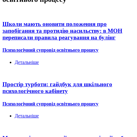
Школи мають оновити положення про
запобігання та протидію насильству: в МОН
переписали правила реагування на булінг
Психологічний супровід освітнього процесу
Детальніше
Простір турботи: гайдбук для шкільного
психологічного кабінету
Психологічний супровід освітнього процесу
Детальніше