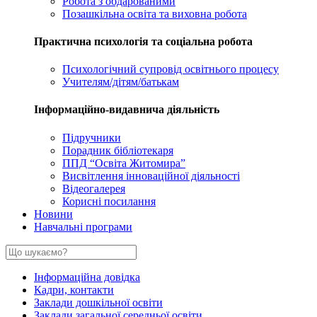
Робота з обдарованими
Позашкільна освіта та виховна робота
Практична психологія та соціальна робота
Психологічний супровід освітнього процесу
Учителям/дітям/батькам
Інформаційно-видавнича діяльність
Підручники
Порадник бібліотекаря
ППД “Освіта Житомира”
Висвітлення інноваційної діяльності
Відеогалерея
Корисні посилання
Новини
Навчальні програми
Інформаційна довідка
Кадри, контакти
Заклади дошкільної освіти
Заклади загальної середньої освіти