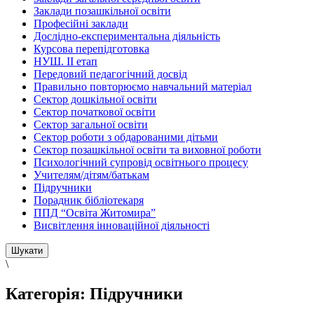
Заклади позашкільної освіти
Професійні заклади
Дослідно-експериментальна діяльність
Курсова перепідготовка
НУШ. ІІ етап
Передовий педагогічний досвід
Правильно повторюємо навчальний матеріал
Сектор дошкільної освіти
Сектор початкової освіти
Сектор загальної освіти
Сектор роботи з обдарованими дітьми
Сектор позашкільної освіти та виховної роботи
Психологічний супровід освітнього процесу
Учителям/дітям/батькам
Підручники
Порадник бібліотекаря
ППД “Освіта Житомира”
Висвітлення інноваційної діяльності
\
Категорія:
Підручники