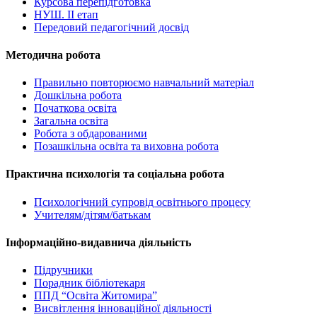
Курсова перепідготовка
НУШ. ІІ етап
Передовий педагогічний досвід
Методична робота
Правильно повторюємо навчальний матеріал
Дошкільна робота
Початкова освіта
Загальна освіта
Робота з обдарованими
Позашкільна освіта та виховна робота
Практична психологія та соціальна робота
Психологічний супровід освітнього процесу
Учителям/дітям/батькам
Інформаційно-видавнича діяльність
Підручники
Порадник бібліотекаря
ППД “Освіта Житомира”
Висвітлення інноваційної діяльності