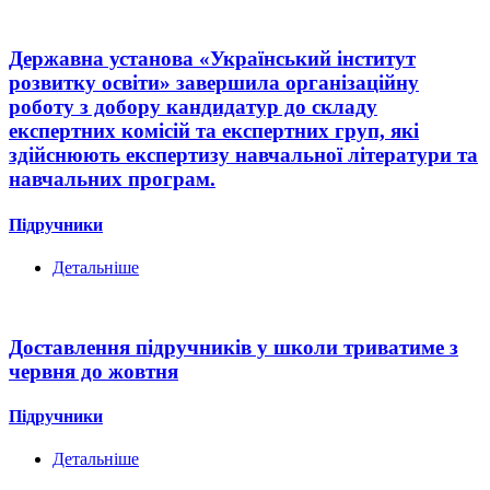
Державна установа «Український інститут
розвитку освіти» завершила організаційну
роботу з добору кандидатур до складу
експертних комісій та експертних груп, які
здійснюють експертизу навчальної літератури та
навчальних програм.
Підручники
Детальніше
Доставлення підручників у школи триватиме з
червня до жовтня
Підручники
Детальніше