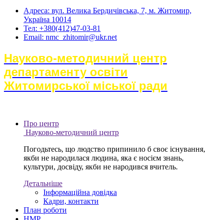
Адреса: вул. Велика Бердичівська, 7, м. Житомир,
Україна 10014
Тел: +380(412)47-03-81
Email: nmc_zhitomir@ukr.net
Науково-методичний центр
департаменту освіти
Житомирської міської ради
Про центр
Науково-методичний центр
Погодьтесь, що людство припинило б своє існування,
якби не народилася людина, яка є носієм знань,
культури, досвіду, якби не народився вчитель.
Детальніше
Інформаційна довідка
Кадри, контакти
План роботи
НМР