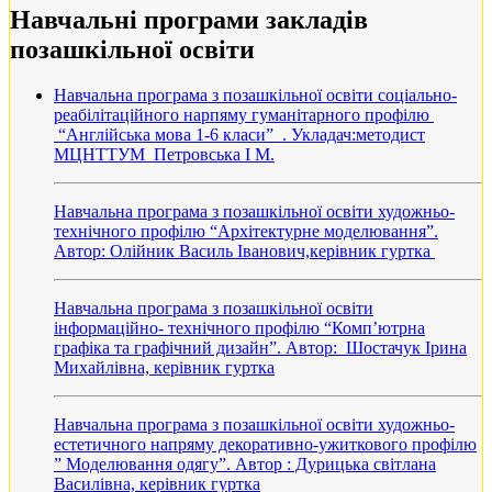
Навчальні програми закладів
позашкільної освіти
Навчальна програма з позашкільної освіти соціально-
реабілітаційного нарпяму гуманітарного профілю
“Англійська мова 1-6 класи” . Укладач:методист
МЦНТТУМ Петровська І М.
Навчальна програма з позашкільної освіти художньо-
технічного профілю “Архітектурне моделювання”.
Автор: Олійник Василь Іванович,керівник гуртка
Навчальна програма з позашкільної освіти
інформаційно- технічного профілю “Комп’ютрна
графіка та графічний дизайн”. Автор: Шостачук Ірина
Михайлівна, керівник гуртка
Навчальна програма з позашкільної освіти художньо-
естетичного напряму декоративно-ужиткового профілю
” Моделювання одягу”. Автор : Дурицька світлана
Василівна, керівник гуртка