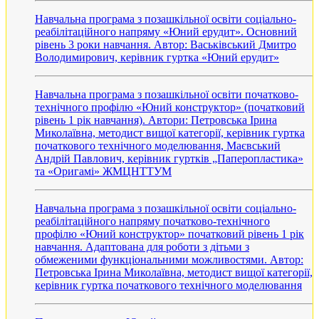
Навчальна програма з позашкільної освіти соціально-
реабілітаційного напряму «Юний ерудит». Основний
рівень 3 роки навчання. Автор: Васьківський Дмитро
Володимирович, керівник гуртка «Юний ерудит»
Навчальна програма з позашкільної освіти початково-
технічного профілю «Юний конструктор» (початковий
рівень 1 рік навчання). Автори: Петровська Ірина
Миколаївна, методист вищої категорії, керівник гуртка
початкового технічного моделювання, Маєвський
Андрій Павлович, керівник гуртків „Паперопластика»
та «Оригамі» ЖМЦНТТУМ
Навчальна програма з позашкільної освіти соціально-
реабілітаційного напряму початково-технічного
профілю «Юний конструктор» початковий рівень 1 рік
навчання. Адаптована для роботи з дітьми з
обмеженими функціональними можливостями. Автор:
Петровська Ірина Миколаївна, методист вищої категорії,
керівник гуртка початкового технічного моделювання