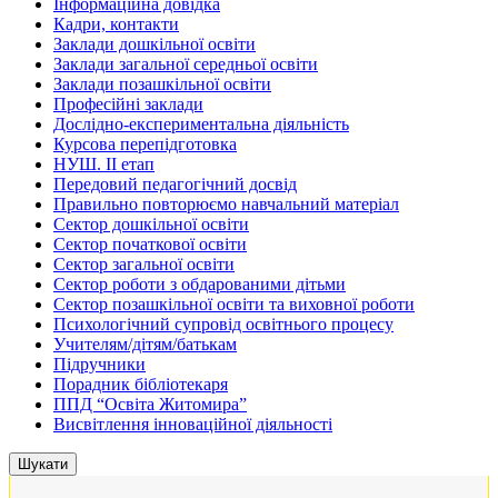
Інформаційна довідка
Кадри, контакти
Заклади дошкільної освіти
Заклади загальної середньої освіти
Заклади позашкільної освіти
Професійні заклади
Дослідно-експериментальна діяльність
Курсова перепідготовка
НУШ. ІІ етап
Передовий педагогічний досвід
Правильно повторюємо навчальний матеріал
Сектор дошкільної освіти
Сектор початкової освіти
Сектор загальної освіти
Сектор роботи з обдарованими дітьми
Сектор позашкільної освіти та виховної роботи
Психологічний супровід освітнього процесу
Учителям/дітям/батькам
Підручники
Порадник бібліотекаря
ППД “Освіта Житомира”
Висвітлення інноваційної діяльності