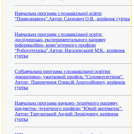
Навчальна програма з позашкільної осівти
“Правознавець”.Автор: Сахнєвич О.В., керівник гуртка
Навчальна програма з позашкільної освіти
дослідницько- експериментального напряму
інформаційно- комп’ютерного профілю
“Робототехніка”.Автор: Нагалевський М.К., керівник
гуртка
СоНавчальна програма з позашкільної освітии
декоративно- ужитковий профіль “Соломоплетіння”.
Автор: Пшеничнюк Олексій Анатолійович, керівник
гуртка
Навчальна програма науково- технічного напряму
предметно -технічного профілю “Юний математик”.
Автор: Таргонський Андрій Леонідович, керівник
гуртка