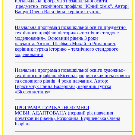
ЮНавчальна програма з позашкільної освіти
предметно- технічного профілю “Юний хімік”. Автор:
Ващук Олена Василівна, керівник гуртка
Навчальна програма з позашкільної освіти предметно-
технічного профілю «Історико –технічне стендове
моделювання». Основний рівень 3 роки
навчання. Автор : Шафіков Михайло Романович,
керівник гуртка історико – технічного стендового
моделювання
Навчальна програма з позашкільної освіти художньо-
технічного профілю «Бісерна флористика» початкового
та основного рівнів. 4 роки навчання. Автор:
Герасимчук Ганна Валеріївна, керівник гуртка
«Бісероплетіння»
ПРОГРАМА ГУРТКА ІНОЗЕМНОЇ
МОВИ. АДАПТОВАНА (перший рік навчання
початковий рівень). Розробила: Будішевська Олена
Ігорівна