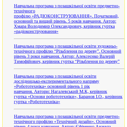
Навчальна програма з позашкільної освіти предметно-
технічного
профілю «РАДІОКОНСТРУЮВАННЯ». Початковий,
основний та вищий рівень. 5 років навчання. Автор:
Хмара Володимир Олександрович, керівник гуртка
«радіоконструювання»
Навчальна програма з позашкільної освіти художньо-
технічного профілю “Різьблення по дереву”. Основний
рівень 3 роки навчання. Автор: Алексеєнко Валерій
Тимофійович, керівник гуртка “Різьблення по дереву”
Навчальна програма з позашкільної освіти
дослідницько-експериментального напряму
«Робототехніка» основний рівень 1 рік
навчання. Автори: Нагалевський М.К, керівник
гуртка «Основи робототехніки», Баранов І.О., керівник
гуртка «Робототехніка»
Навчальна програма з позашкільної освіти предметно-
технічного профілю «Технічний дизайн». Основний
рівень 4 роки навчання. Автор: Єфіменко Анжела