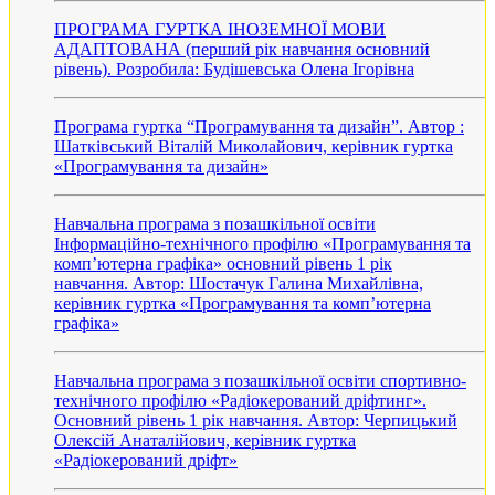
ПРОГРАМА ГУРТКА ІНОЗЕМНОЇ МОВИ
АДАПТОВАНА (перший рік навчання oсновний
рівень). Розробила: Будішевська Олена Ігорівна
Програма гуртка “Програмування та дизайн”. Автор :
Шатківський Віталій Миколайович, керівник гуртка
«Програмування та дизайн»
Навчальна програма з позашкільної освіти
Інформаційно-технічного профілю «Програмування та
комп’ютерна графіка» основний рівень 1 рік
навчання. Автор: Шостачук Галина Михайлівна,
керівник гуртка «Програмування та комп’ютерна
графіка»
Навчальна програма з позашкільної освіти спортивно-
технічного профілю «Радіокерований дріфтинг».
Основний рівень 1 рік навчання. Автор: Черпицький
Олексій Анаталійович, керівник гуртка
«Радіокерований дріфт»