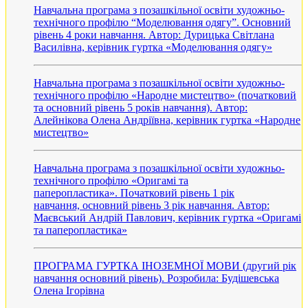
Навчальна програма з позашкільної освіти художньо-
технічного профілю “Моделювання одягу”. Основний
рівень 4 роки навчання. Автор: Дурицька Світлана
Василівна, керівник гуртка «Моделювання одягу»
Навчальна програма з позашкільної освіти художньо-
технічного профілю «Народне мистецтво» (початковий
та основний рівень 5 років навчання). Автор:
Алейнікова Олена Андріївна, керівник гуртка «Народне
мистецтво»
Навчальна програма з позашкільної освіти художньо-
технічного профілю «Оригамі та
паперопластика». Початковий рівень 1 рік
навчання, основний рівень 3 рік навчання. Автор:
Маєвський Андрій Павлович, керівник гуртка «Оригамі
та паперопластика»
ПРОГРАМА ГУРТКА ІНОЗЕМНОЇ МОВИ (другий рік
навчання основний рівень). Розробила: Будішевська
Олена Ігорівна