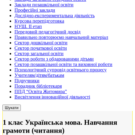
Заклади позашкільної освіти
Професійні заклади
Дослідно-експериментальна діяльність
Курсова перепідготовка
НУШ. ІІ етап
Передовий педагогічний досвід
Правильно повторюємо навчальний матеріал
Сектор дошкільної освіти
Сектор початкової освіти
Сектор загальної освіти
Сектор роботи з обдарованими дітьми
Сектор позашкільної освіти та виховної роботи
Психологічний супровід освітнього процесу
Учителям/дітям/батькам
Підручники
Порадник бібліотекаря
ППД “Освіта Житомира”
Висвітлення інноваційної діяльності
1 клас Українська мова. Навчання
грамоти (читання)