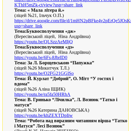
KThH5mZk-ct/view?usp=share_link
Тема
: «
Мала літера й.
»
(ліцей №21, Ільчук О
.П.
)
https://drive.google.com/file/d/1mHN2pBFke4v2pErQe5J
usp=share_link
Тема:Буквосполучення «дж»
(Вересівський ліцей, Ніна Андріївна)
https://youtu.be/QLSzzAeMIjQ
Тема:Буквосполучення «дз»
(Вересівський ліцей, Ніна Андріївна)
https://youtu.be/6Fs-8JbrID0
Тема: За Л. Борщевською “Папужка”
(ліцей №26 Микитчук Т.Л.)
https://youtu.be/O2FG21GGlSo
Тема: Й. Курлат “Добрий”, О. Мітт “У гостях і
вдома”
(ліцей №26 Аліна ІЩИК)
https://youtu.be/ra5fa50HRhA
Тема: В. Гринько “Лічилка”, Л. Вознюк “Татко і
матуся”
(ліцей №26 Катерина ДАНОВСЬКА)
https://youtu.be/khZEXTDpIiw
Тема: “Робота над виразним читанням вірша “Татко
і Матуся” Лесі Вознюк”