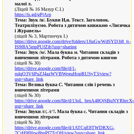
малої л.
(Ліцей № 16 Мазур Є.І.)
https://is.gd/gPjArp
Тема: Звук /и/. Букви И,и. Текст. Заголовок.
Театрилізуємо. Робота з дитячою книжкою «Лисичка
і Журавель»
(ліцей № 3, Мартинчук І.)
https
://
drive
.
google
.
com
/
drive
/
folders
/1
JiuGwWdSYD
3
j
8_
tj
–
IS
9
f
8
A
5
mpPUfZib
?
usp
=
sharing
Тема: Звук
/м/.
Мала буква
м.
Читання складів з
вивченими літерами. Робота з дитячою книгою
(ліцей № 30)
https
://
drive
.
google
.
com
/
file
/
d
/1-
rulqQ
3
V
6
PuZJ
4
azWVBWeguHopRUSyT
3/
view
?
usp
=
share
_
link
Тема: Велика буква
С.
Читання слів і речень з
вивченими літерами
(ліцей № 30)
https
://
drive
.
google
.
com
/
file
/
d
/13
oL
_
brnA
48
OjSBuNYRhrcXo
usp
=
share
_
link
Тема: Звуки
/с/, /с’
/. Мала буква
с.
Читання складів з
вивченими літерами
(ліцей № 30)
https
://
drive
.
google
.
com
/
file
/
d
/1
ATCqE
8
TWDRXG
-
7
CrH
9
fHrw
8
hpPI
7
TcQH
/
view
?
usp
=
share
_
link