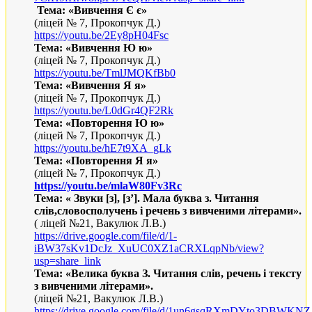
Тема: «Вивчення Є є»
(ліцей № 7, Прокопчук Д.)
https://youtu.be/2Ey8pH04Fsc
Тема: «Вивчення Ю ю»
(ліцей № 7, Прокопчук Д.)
https://youtu.be/TmlJMQKfBb0
Тема: «Вивчення Я я»
(ліцей № 7, Прокопчук Д.)
https://youtu.be/L0dGr4QF2Rk
Тема: «Повторення Ю ю»
(ліцей № 7, Прокопчук Д.)
https://youtu.be/hE7t9XA_gLk
Тема: «Повторення Я я»
(ліцей № 7, Прокопчук Д.)
https://youtu.be/mlaW80Fv3Rc
Тема
: «
Звуки [з], [з’]. Мала буква з. Читання
слів,словосполучень і речень з вивченими літерами
»
.
( ліцей №21, Вакулюк Л.В.)
https://drive.google.com/file/d/1-
iBW37sKv1DcJz_XuUC0XZ1aCRXLqpNb/view?
usp=share_link
Тема
:
«
Велика буква З. Читання слів, речень і тексту
з вивченими літерами
»
.
(ліцей №21, Вакулюк Л
.
В
.
)
https://drive.google.com/file/d/1un6gsqRXmDYto3DBWKNZ