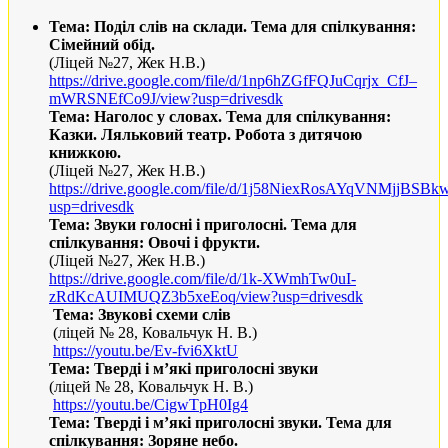
Тема: Поділ слів на склади. Тема для спілкування:
Сімейний обід.
(Ліцей №27, Жек Н.В.)
https
://
drive
.
google
.
com
/
file
/
d
/1
np
6
hZGfFQJuCqrjx
_
CfJ
–
mWRSNEfCo
9
J
/
view
?
usp
=
drivesdk
Тема:
Наголос у словах. Тема для спілкування:
Казки. Ляльковий театр. Робота з дитячою
книжкою.
(Ліцей №27, Жек Н
.
В
.
)
https://drive.google.com/file/d/1j58NiexRosAYqVNMjjBSB
usp=drivesdk
Тема: Звуки голосні і приголосні. Тема для
спілкування: Овочі і фрукти.
(Ліцей №27, Жек Н
.
В
.
)
https://drive.google.com/file/d/1k-XWmhTw0uI-
zRdKcAUIMUQZ3b5xeEoq/view?usp=drivesdk
Тема: Звукові схеми слів
(ліцей № 28,
Ковальчук Н
.
В
.)
https://youtu.be/Ev-fvi6XktU
Тема: Тверді і м’які приголосні звуки
(ліцей № 28, Ковальчук Н
.
В
.)
https://youtu.be/CigwTpH0Ig4
Тема: Тверді і м’які приголосні звуки. Тема для
спілкування: Зоряне небо.