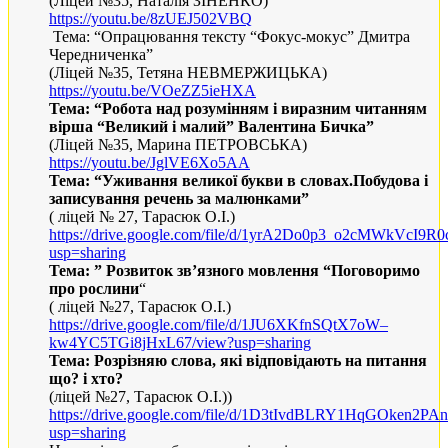
(Ліцей №35, Наталія ЗІНЕНКО)
https://youtu.be/8zUEJ502VBQ
Тема: “Опрацювання тексту “Фокус-мокус” Дмитра
Чередниченка”
(Ліцей №35, Тетяна НЕВМЕРЖИЦЬКА)
https://youtu.be/VOeZZ5ieHXA
Тема: “Робота над розумінням і виразним читанням
вірша “Великий і малий” Валентина Бичка”
(Ліцей №35, Марина ПЕТРОВСЬКА)
https://youtu.be/JglVE6Xo5AA
Тема: “Уживання великої букви в словах.Побудова і
записування речень за малюнками”
( ліцей № 27, Тарасюк О.І.)
https://drive.google.com/file/d/1yrA2Do0p3_o2cMWkVcI9R
usp=sharing
Тема: ” Розвиток зв’язного мовлення “Поговоримо
про рослини
“
( ліцей №27, Тарасюк О.І.)
https://drive.google.com/file/d/1JU6XKfnSQtX7oW–
kw4YC5TGi8jHxL67/view?usp=sharing
Тема: Розрізняю слова, які відповідають на питання
що? і хто?
(ліцей №27, Тарасюк О.І.))
https://drive.google.com/file/d/1D3tIvdBLRY1HqGOken2P
usp=sharing