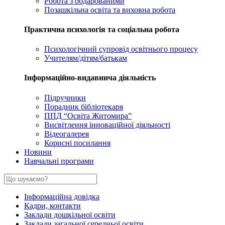
Робота з обдарованими
Позашкільна освіта та виховна робота
Практична психологія та соціальна робота
Психологічний супровід освітнього процесу
Учителям/дітям/батькам
Інформаційно-видавнича діяльність
Підручники
Порадник бібліотекаря
ППД “Освіта Житомира”
Висвітлення інноваційної діяльності
Відеогалерея
Корисні посилання
Новини
Навчальні програми
Інформаційна довідка
Кадри, контакти
Заклади дошкільної освіти
Заклади загальної середньої освіти