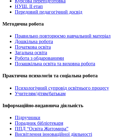
Курсова перепідготовка
НУШ. ІІ етап
Передовий педагогічний досвід
Методична робота
Правильно повторюємо навчальний матеріал
Дошкільна робота
Початкова освіта
Загальна освіта
Робота з обдарованими
Позашкільна освіта та виховна робота
Практична психологія та соціальна робота
Психологічний супровід освітнього процесу
Учителям/дітям/батькам
Інформаційно-видавнича діяльність
Підручники
Порадник бібліотекаря
ППД “Освіта Житомира”
Висвітлення інноваційної діяльності