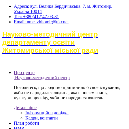
Адреса: вул. Велика Бердичівська, 7, м. Житомир,
Україна 10014
Тел: +380(412)47-03-81
Email: nmc_zhitomir@ukr.net
Науково-методичний центр
департаменту освіти
Житомирської міської ради
Про центр
Науково-методичний центр
Погодьтесь, що людство припинило б своє існування,
якби не народилася людина, яка є носієм знань,
культури, досвіду, якби не народився вчитель.
Детальніше
Інформаційна довідка
Кадри, контакти
План роботи
НМР