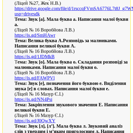
(Ліцей №27, Жек Н
.
В
.
)
https://drive.google.com/file/d/1rsccqFVmSA6776L7t8J_g7
usp=drivesdk
Тема: Звук
[
а
]
. Мала буква а. Написання малої букви
а.
(Ліцей № 16 Воробйова Л.В.)
https
://
is
.
gd
/
SmHAwr
Тема: Велика буква А.Розповідь за малюнками.
Написання великої букви А.
(Ліцей № 16 Воробйова Л.В.)
https://is.gd/1JDMkB
Т
ема: Звук
[
о
]
. Мала буква о. Складання розповіді за
малюнками. Написання малої букви о.
(Ліцей № 16 Воробйова Л.В.)
https://is.gd/FAWPVl
Тема: Звук
[
е
]
, позначення його буквою е. Виділення
звука
[
е
] в словах.
Написання малої букви е.
(Ліцей № 16 Мазур Є.І.)
https://is.gd/NN4Psi
Тема: Закріплення звукового значення Е. Написання
великої букви Е.
(Ліцей № 16 Мазур Є.І.)
https://is.gd/J0QwXY
Тема: Звук
[
л
]
,
[
л’
]
. Мала буква л. Звуковий аналіз
слів з твердим і м’яким приголосним л. Написання