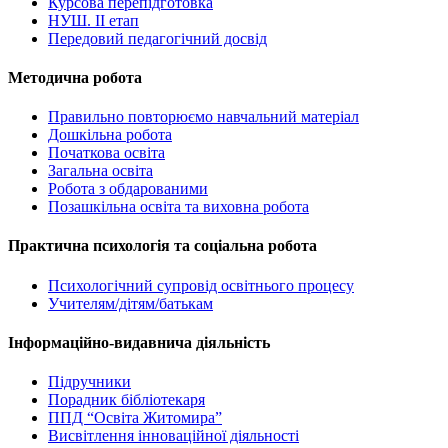
Курсова перепідготовка
НУШ. ІІ етап
Передовий педагогічний досвід
Методична робота
Правильно повторюємо навчальний матеріал
Дошкільна робота
Початкова освіта
Загальна освіта
Робота з обдарованими
Позашкільна освіта та виховна робота
Практична психологія та соціальна робота
Психологічний супровід освітнього процесу
Учителям/дітям/батькам
Інформаційно-видавнича діяльність
Підручники
Порадник бібліотекаря
ППД “Освіта Житомира”
Висвітлення інноваційної діяльності