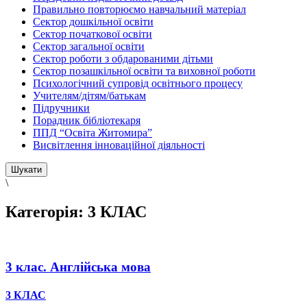
Правильно повторюємо навчальний матеріал
Сектор дошкільної освіти
Сектор початкової освіти
Сектор загальної освіти
Сектор роботи з обдарованими дітьми
Сектор позашкільної освіти та виховної роботи
Психологічний супровід освітнього процесу
Учителям/дітям/батькам
Підручники
Порадник бібліотекаря
ППД “Освіта Житомира”
Висвітлення інноваційної діяльності
\
Категорія:
3 КЛАС
3 клас. Англійська мова
3 КЛАС