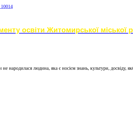
а 10014
енту освіти Житомирської міської 
не народилася людина, яка є носієм знань, культури, досвіду, як