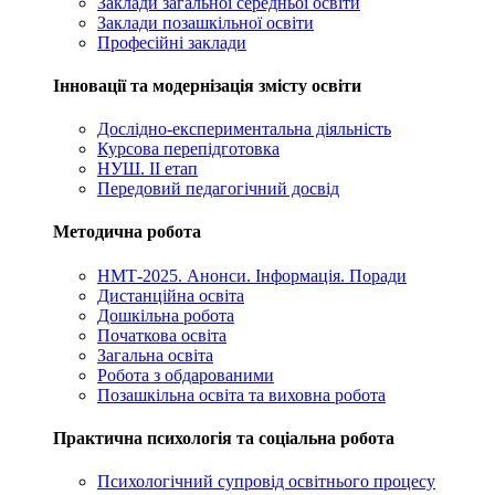
Заклади загальної середньої освіти
Заклади позашкільної освіти
Професійні заклади
Інновації та модернізація змісту освіти
Дослідно-експериментальна діяльність
Курсова перепідготовка
НУШ. ІІ етап
Передовий педагогічний досвід
Методична робота
НМТ-2025. Анонси. Інформація. Поради
Дистанційна освіта
Дошкільна робота
Початкова освіта
Загальна освіта
Робота з обдарованими
Позашкільна освіта та виховна робота
Практична психологія та соціальна робота
Психологічний супровід освітнього процесу