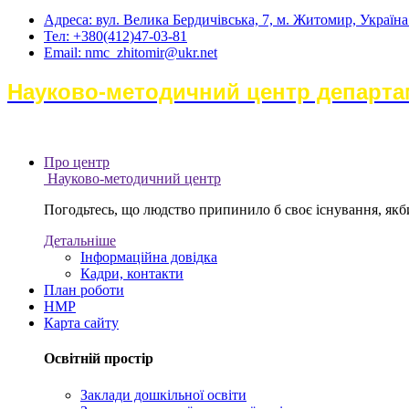
Адреса: вул. Велика Бердичівська, 7, м. Житомир, Україн
Тел: +380(412)47-03-81
Email: nmc_zhitomir@ukr.net
Науково-методичний центр департам
Про центр
Науково-методичний центр
Погодьтесь, що людство припинило б своє існування, якби 
Детальніше
Інформаційна довідка
Кадри, контакти
План роботи
НМР
Карта сайту
Освітній простір
Заклади дошкільної освіти