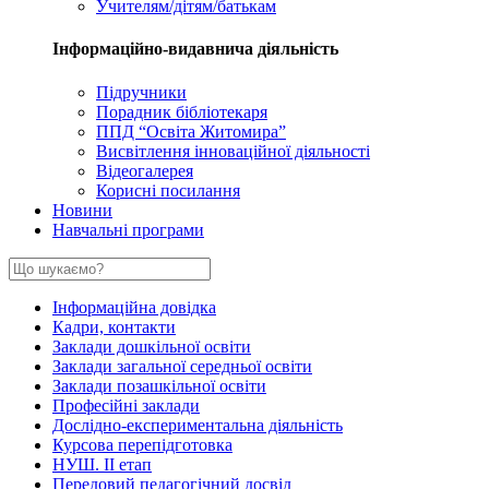
Учителям/дітям/батькам
Інформаційно-видавнича діяльність
Підручники
Порадник бібліотекаря
ППД “Освіта Житомира”
Висвітлення інноваційної діяльності
Відеогалерея
Корисні посилання
Новини
Навчальні програми
Інформаційна довідка
Кадри, контакти
Заклади дошкільної освіти
Заклади загальної середньої освіти
Заклади позашкільної освіти
Професійні заклади
Дослідно-експериментальна діяльність
Курсова перепідготовка
НУШ. ІІ етап
Передовий педагогічний досвід