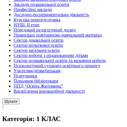
Заклади позашкільної освіти
Професійні заклади
Дослідно-експериментальна діяльність
Курсова перепідготовка
НУШ. ІІ етап
Передовий педагогічний досвід
Правильно повторюємо навчальний матеріал
Сектор дошкільної освіти
Сектор початкової освіти
Сектор загальної освіти
Сектор роботи з обдарованими дітьми
Сектор позашкільної освіти та виховної роботи
Психологічний супровід освітнього процесу
Учителям/дітям/батькам
Підручники
Порадник бібліотекаря
ППД “Освіта Житомира”
Висвітлення інноваційної діяльності
\
Категорія:
1 КЛАС