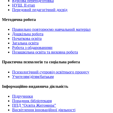
Курсова перепідготовка
НУШ. ІІ етап
Передовий педагогічний досвід
Методична робота
Правильно повторюємо навчальний матеріал
Дошкільна робота
Початкова освіта
Загальна освіта
Робота з обдарованими
Позашкільна освіта та виховна робота
Практична психологія та соціальна робота
Психологічний супровід освітнього процесу
Учителям/дітям/батькам
Інформаційно-видавнича діяльність
Підручники
Порадник бібліотекаря
ППД “Освіта Житомира”
Висвітлення інноваційної діяльності