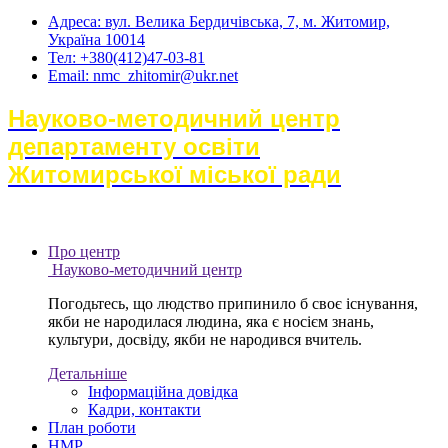
Адреса: вул. Велика Бердичівська, 7, м. Житомир,
Україна 10014
Тел: +380(412)47-03-81
Email: nmc_zhitomir@ukr.net
Науково-методичний центр
департаменту освіти
Житомирської міської ради
Про центр
Науково-методичний центр
Погодьтесь, що людство припинило б своє існування,
якби не народилася людина, яка є носієм знань,
культури, досвіду, якби не народився вчитель.
Детальніше
Інформаційна довідка
Кадри, контакти
План роботи
НМР