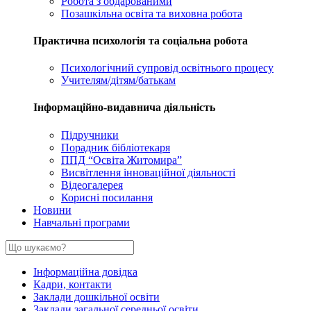
Робота з обдарованими
Позашкільна освіта та виховна робота
Практична психологія та соціальна робота
Психологічний супровід освітнього процесу
Учителям/дітям/батькам
Інформаційно-видавнича діяльність
Підручники
Порадник бібліотекаря
ППД “Освіта Житомира”
Висвітлення інноваційної діяльності
Відеогалерея
Корисні посилання
Новини
Навчальні програми
Інформаційна довідка
Кадри, контакти
Заклади дошкільної освіти
Заклади загальної середньої освіти