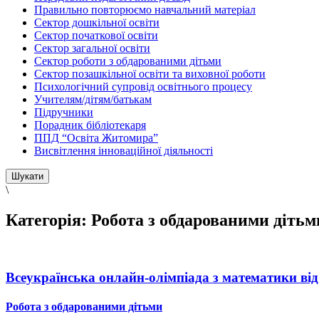
Правильно повторюємо навчальний матеріал
Сектор дошкільної освіти
Сектор початкової освіти
Сектор загальної освіти
Сектор роботи з обдарованими дітьми
Сектор позашкільної освіти та виховної роботи
Психологічний супровід освітнього процесу
Учителям/дітям/батькам
Підручники
Порадник бібліотекаря
ППД “Освіта Житомира”
Висвітлення інноваційної діяльності
\
Категорія:
Робота з обдарованими дітьм
Всеукраїнська онлайн-олімпіада з математики від 
Робота з обдарованими дітьми