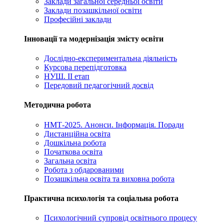
Заклади загальної середньої освіти
Заклади позашкільної освіти
Професійні заклади
Інновації та модернізація змісту освіти
Дослідно-експериментальна діяльність
Курсова перепідготовка
НУШ. ІІ етап
Передовий педагогічний досвід
Методична робота
НМТ-2025. Анонси. Інформація. Поради
Дистанційна освіта
Дошкільна робота
Початкова освіта
Загальна освіта
Робота з обдарованими
Позашкільна освіта та виховна робота
Практична психологія та соціальна робота
Психологічний супровід освітнього процесу