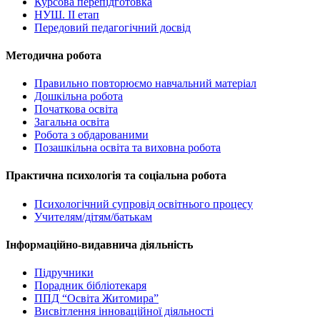
Курсова перепідготовка
НУШ. ІІ етап
Передовий педагогічний досвід
Методична робота
Правильно повторюємо навчальний матеріал
Дошкільна робота
Початкова освіта
Загальна освіта
Робота з обдарованими
Позашкільна освіта та виховна робота
Практична психологія та соціальна робота
Психологічний супровід освітнього процесу
Учителям/дітям/батькам
Інформаційно-видавнича діяльність
Підручники
Порадник бібліотекаря
ППД “Освіта Житомира”
Висвітлення інноваційної діяльності