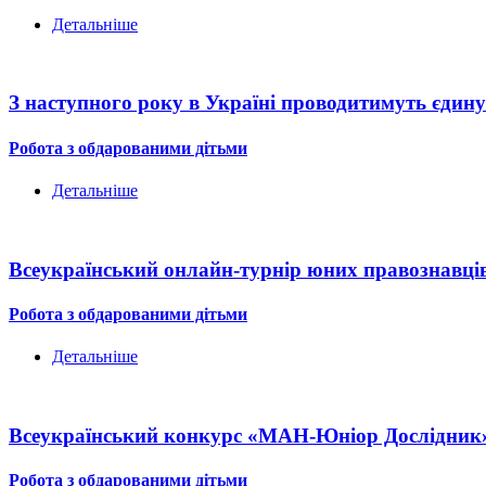
Детальніше
З наступного року в Україні проводитимуть єдину
Робота з обдарованими дітьми
Детальніше
Всеукраїнський онлайн-турнір юних правознавці
Робота з обдарованими дітьми
Детальніше
Всеукраїнський конкурс «МАН-Юніор Дослідник
Робота з обдарованими дітьми