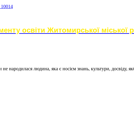
а 10014
енту освіти Житомирської міської 
не народилася людина, яка є носієм знань, культури, досвіду, як