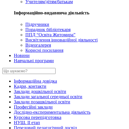
Учителям/дітям/батькам
Інформаційно-видавнича діяльність
Підручники
Порадник бібліотекаря
ППД “Освіта Житомира”
Висвітлення інноваційної діяльності
Відеогалерея
Корисні посилання
Новини
Навчальні програми
Інформаційна довідка
Кадри, контакти
Заклади дошкільної освіти
Заклади загальної середньої освіти
Заклади позашкільної освіти
Професійні заклади
Дослідно-експериментальна діяльність
Курсова перепідготовка
НУШ. ІІ етап
Передовий педагогічний досвід