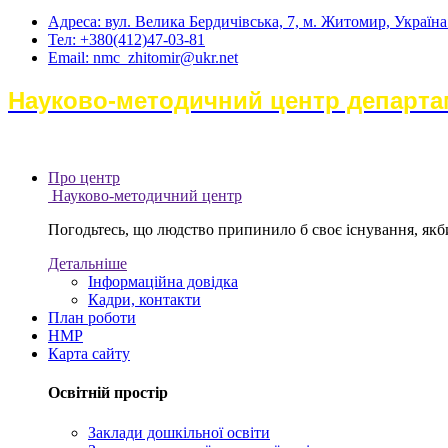
Адреса: вул. Велика Бердичівська, 7, м. Житомир, Україн
Тел: +380(412)47-03-81
Email: nmc_zhitomir@ukr.net
Науково-методичний центр департам
Про центр
Науково-методичний центр
Погодьтесь, що людство припинило б своє існування, якби 
Детальніше
Інформаційна довідка
Кадри, контакти
План роботи
НМР
Карта сайту
Освітній простір
Заклади дошкільної освіти