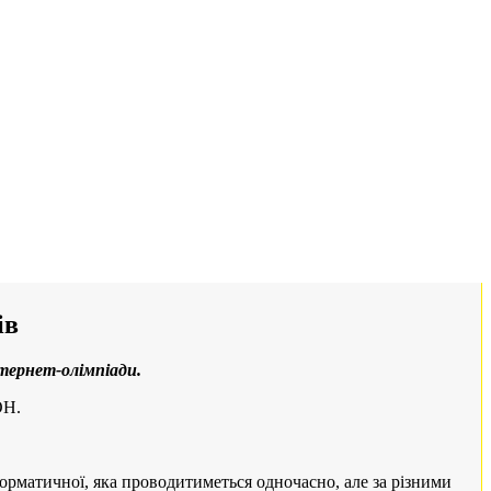
ів
нтернет-олімпіади.
ОН.
нформатичної, яка проводитиметься одночасно, але за різними