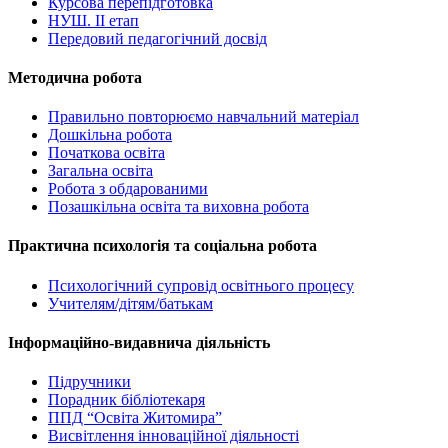
Курсова перепідготовка
НУШ. ІІ етап
Передовий педагогічний досвід
Методична робота
Правильно повторюємо навчальний матеріал
Дошкільна робота
Початкова освіта
Загальна освіта
Робота з обдарованими
Позашкільна освіта та виховна робота
Практична психологія та соціальна робота
Психологічний супровід освітнього процесу
Учителям/дітям/батькам
Інформаційно-видавнича діяльність
Підручники
Порадник бібліотекаря
ППД “Освіта Житомира”
Висвітлення інноваційної діяльності