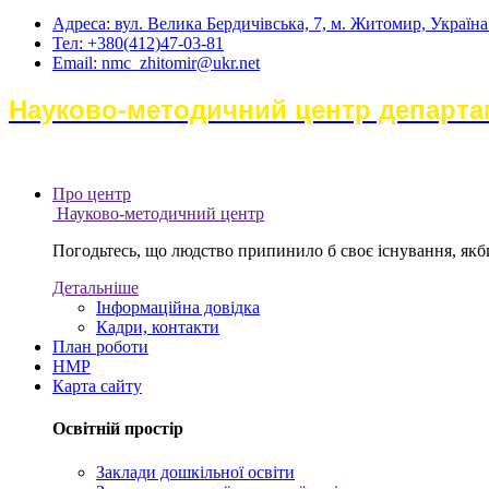
Адреса: вул. Велика Бердичівська, 7, м. Житомир, Україн
Тел: +380(412)47-03-81
Email: nmc_zhitomir@ukr.net
Науково-методичний центр департам
Про центр
Науково-методичний центр
Погодьтесь, що людство припинило б своє існування, якби 
Детальніше
Інформаційна довідка
Кадри, контакти
План роботи
НМР
Карта сайту
Освітній простір
Заклади дошкільної освіти