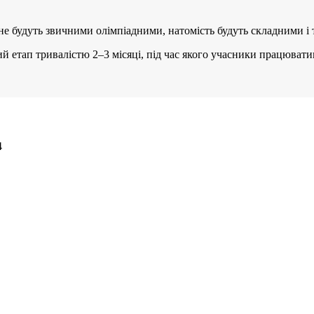
е будуть звичними олімпіадними, натомість будуть складними і
й етап тривалістю 2–3 місяці, під час якого учасники працюват
4