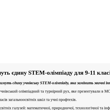
муть єдину STEM-олімпіаду для 9-11 клас
тимуть єдину учнівську STEM-олімпіаду, яка замінить звичні і
учнівський олімпіадний та турнірний рух, яке презентували в М
асів загальноосвітніх шкіл та учні профтехів.
освітніх галузей: математичної, природничої, технологічної та і