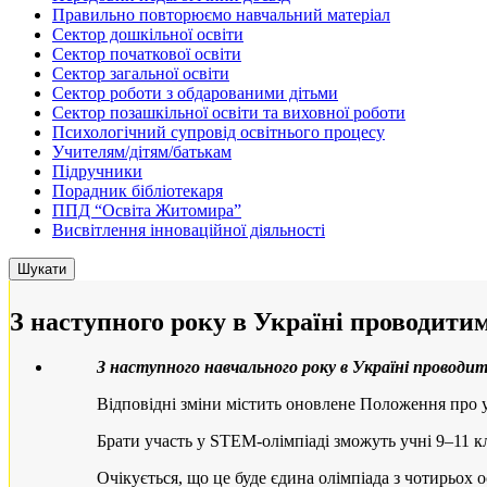
Правильно повторюємо навчальний матеріал
Сектор дошкільної освіти
Сектор початкової освіти
Сектор загальної освіти
Сектор роботи з обдарованими дітьми
Сектор позашкільної освіти та виховної роботи
Психологічний супровід освітнього процесу
Учителям/дітям/батькам
Підручники
Порадник бібліотекаря
ППД “Освіта Житомира”
Висвітлення інноваційної діяльності
З наступного року в Україні проводити
З наступного навчального року в Україні проводи
Відповідні зміни містить оновлене Положення про 
Брати участь у STEM-олімпіаді зможуть учні 9–11 кл
Очікується, що це буде єдина олімпіада з чотирьох 