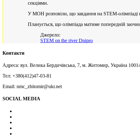
секціями.
У МОН розповіли, що завдання на STEM-олімпіаді н
Планується, що олімпіада матиме попередній заочни
Джерело:
STEM on the river Dnipro
Контакти
Адреса: вул. Велика Бердичівська, 7, м. Житомир, Україна 1001
Тел: +380(412)47-03-81
Email: nmc_zhitomir@ukr.net
SOCIAL MEDIA