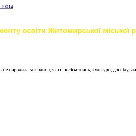
а 10014
енту освіти Житомирської міської 
не народилася людина, яка є носієм знань, культури, досвіду, як