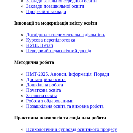
Заклади загальної середньої освіти
Заклади позашкільної освіти
Професійні заклади
Інновації та модернізація змісту освіти
Дослідно-експериментальна діяльність
Курсова перепідготовка
НУШ. ІІ етап
Передовий педагогічний досвід
Методична робота
НМТ-2025. Анонси. Інформація. Поради
Дистанційна освіта
Дошкільна робота
Початкова освіта
Загальна освіта
Робота з обдарованими
Позашкільна освіта та виховна робота
Практична психологія та соціальна робота
Психологічний супровід освітнього процесу