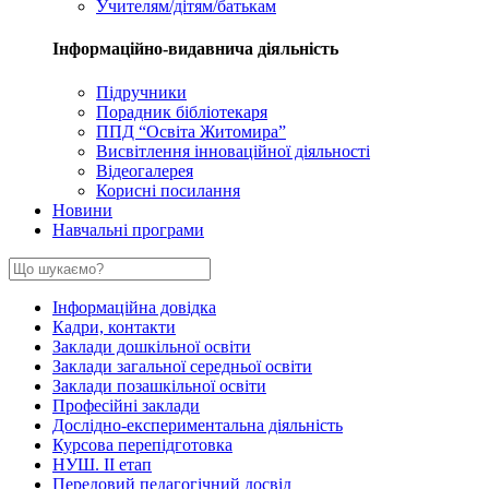
Учителям/дітям/батькам
Інформаційно-видавнича діяльність
Підручники
Порадник бібліотекаря
ППД “Освіта Житомира”
Висвітлення інноваційної діяльності
Відеогалерея
Корисні посилання
Новини
Навчальні програми
Інформаційна довідка
Кадри, контакти
Заклади дошкільної освіти
Заклади загальної середньої освіти
Заклади позашкільної освіти
Професійні заклади
Дослідно-експериментальна діяльність
Курсова перепідготовка
НУШ. ІІ етап
Передовий педагогічний досвід