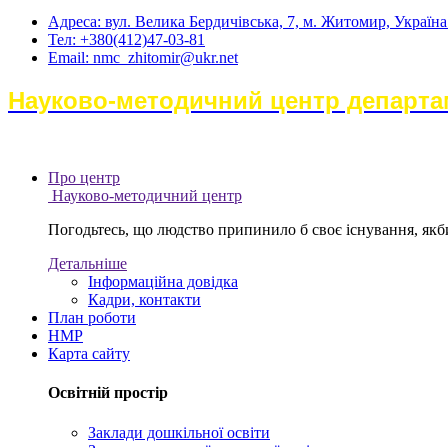
Адреса: вул. Велика Бердичівська, 7, м. Житомир, Україн
Тел: +380(412)47-03-81
Email: nmc_zhitomir@ukr.net
Науково-методичний центр департам
Про центр
Науково-методичний центр
Погодьтесь, що людство припинило б своє існування, якби 
Детальніше
Інформаційна довідка
Кадри, контакти
План роботи
НМР
Карта сайту
Освітній простір
Заклади дошкільної освіти