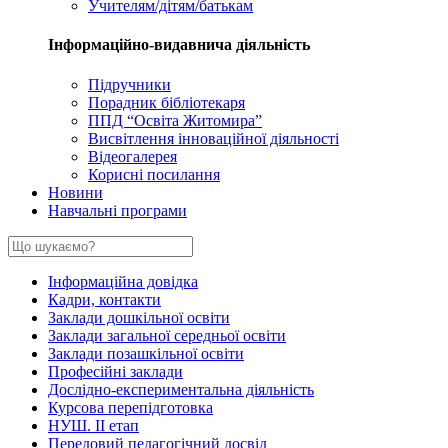
Учителям/дітям/батькам
Інформаційно-видавнича діяльність
Підручники
Порадник бібліотекаря
ППД “Освіта Житомира”
Висвітлення інноваційної діяльності
Відеогалерея
Корисні посилання
Новини
Навчальні програми
Інформаційна довідка
Кадри, контакти
Заклади дошкільної освіти
Заклади загальної середньої освіти
Заклади позашкільної освіти
Професійні заклади
Дослідно-експериментальна діяльність
Курсова перепідготовка
НУШ. ІІ етап
Передовий педагогічний досвід