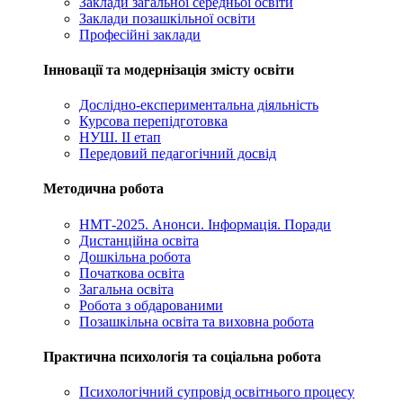
Заклади загальної середньої освіти
Заклади позашкільної освіти
Професійні заклади
Інновації та модернізація змісту освіти
Дослідно-експериментальна діяльність
Курсова перепідготовка
НУШ. ІІ етап
Передовий педагогічний досвід
Методична робота
НМТ-2025. Анонси. Інформація. Поради
Дистанційна освіта
Дошкільна робота
Початкова освіта
Загальна освіта
Робота з обдарованими
Позашкільна освіта та виховна робота
Практична психологія та соціальна робота
Психологічний супровід освітнього процесу