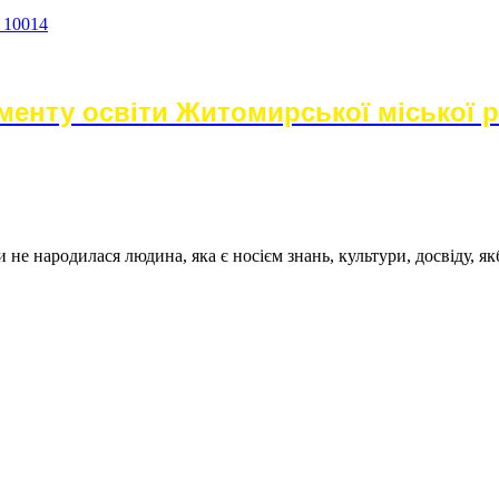
а 10014
енту освіти Житомирської міської 
не народилася людина, яка є носієм знань, культури, досвіду, як