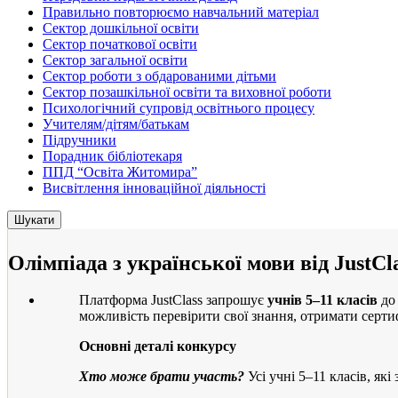
Правильно повторюємо навчальний матеріал
Сектор дошкільної освіти
Сектор початкової освіти
Сектор загальної освіти
Сектор роботи з обдарованими дітьми
Сектор позашкільної освіти та виховної роботи
Психологічний супровід освітнього процесу
Учителям/дітям/батькам
Підручники
Порадник бібліотекаря
ППД “Освіта Житомира”
Висвітлення інноваційної діяльності
Олімпіада з української мови від JustCl
Платформа JustClass запрошує
учнів 5–11 класів
до 
можливість перевірити свої знання, отримати сертиф
Основні деталі конкурсу
Хто може брати участь?
Усі учні 5–11 класів, які