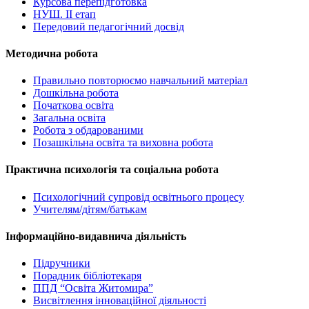
Курсова перепідготовка
НУШ. ІІ етап
Передовий педагогічний досвід
Методична робота
Правильно повторюємо навчальний матеріал
Дошкільна робота
Початкова освіта
Загальна освіта
Робота з обдарованими
Позашкільна освіта та виховна робота
Практична психологія та соціальна робота
Психологічний супровід освітнього процесу
Учителям/дітям/батькам
Інформаційно-видавнича діяльність
Підручники
Порадник бібліотекаря
ППД “Освіта Житомира”
Висвітлення інноваційної діяльності