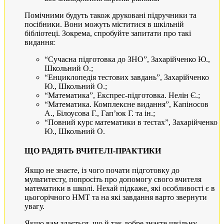
Помічними будуть також друковані підручники та
посібники. Вони можуть міститися в шкільній
бібліотеці. Зокрема, спробуйте запитати про такі
видання:
“Сучасна підготовка до ЗНО”, Захарійченко Ю.,
Школьний О.;
“Енциклопедія тестових завдань”, Захарійченко
Ю., Школьний О.;
“Математика”, Експрес-підготовка. Нелін Є.;
“Математика. Комплексне видання”, Капіносов
А., Білоусова Г., Гап’юк Г. та ін.;
“Повний курс математики в тестах”, Захарійченко
Ю., Школьний О.
ЩО РАДЯТЬ ВЧИТЕЛІ-ПРАКТИКИ
Якщо не знаєте, із чого почати підготовку до
мультитесту, попросіть про допомогу свого вчителя
математики в школі. Нехай підкаже, які особливості є в
цьогорічного НМТ та на які завдання варто звернути
увагу.
Якщо вам здається, що й так добре знаєте шкільну