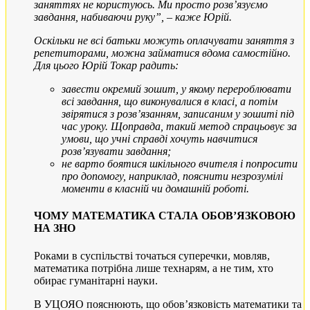
заняттях не користуюсь. Ми просто розв’язуємо
завдання, набиваючи руку”, – каже Юрій.
Оскільки не всі батьки можуть оплачувати заняття з
репетиторами, можна займатися вдома самостійно.
Для цього Юрій Токар радить:
завести окремий зошит, у якому перероблювати
всі завдання, що виконувалися в класі, а потім
звірятися з розв’язанням, записаним у зошиті під
час уроку. Щоправда, такий метод спрацьовує за
умови, що учні справді хочуть навчитися
розв’язувати завдання;
не варто боятися шкільного вчителя і попросити
про допомогу, наприклад, пояснити незрозумілі
моменти в класній чи домашній роботі.
ЧОМУ МАТЕМАТИКА СТАЛА ОБОВ’ЯЗКОВОЮ
НА ЗНО
Роками в суспільстві точаться суперечки, мовляв,
математика потрібна лише технарям, а не тим, хто
обирає гуманітарні науки.
В УЦОЯО пояснюють, що обов’язковість математики та