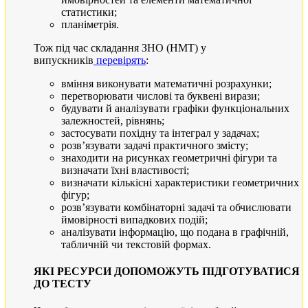
статистики;
планіметрія.
Тож під час складання ЗНО (НМТ) у
випускників
перевірять
:
вміння виконувати математичні розрахунки;
перетворювати числові та буквені вирази;
будувати й аналізувати графіки функціональних
залежностей, рівнянь;
застосувати похідну та інтеграл у задачах;
розв’язувати задачі практичного змісту;
знаходити на рисунках геометричні фігури та
визначати їхні властивості;
визначати кількісні характеристики геометричних
фігур;
розв’язувати комбінаторні задачі та обчислювати
ймовірності випадкових подій;
аналізувати інформацію, що подана в графічній,
табличній чи текстовій формах.
ЯКІ РЕСУРСИ ДОПОМОЖУТЬ ПІДГОТУВАТИСЯ
ДО ТЕСТУ