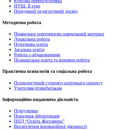
Курсова перепідготовка
НУШ. ІІ етап
Передовий педагогічний досвід
Методична робота
Правильно повторюємо навчальний матеріал
Дошкільна робота
Початкова освіта
Загальна освіта
Робота з обдарованими
Позашкільна освіта та виховна робота
Практична психологія та соціальна робота
Психологічний супровід освітнього процесу
Учителям/дітям/батькам
Інформаційно-видавнича діяльність
Підручники
Порадник бібліотекаря
ППД “Освіта Житомира”
Висвітлення інноваційної діяльності