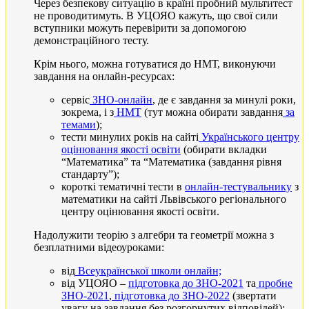
Через безпекову ситуацію в країні пробний мультитест
не проводитимуть. В УЦОЯО кажуть, що свої сили
вступники можуть перевірити за допомогою
демонстраційного тесту.
Крім нього, можна готуватися до НМТ, виконуючи
завдання на онлайн-ресурсах:
сервіс
ЗНО-онлайн
, де є завдання за минулі роки,
зокрема, і з
НМТ
(тут можна обирати завдання
за
темами
);
тести минулих років на сайті
Українського центру
оцінювання якості освіти
(обирати вкладки
“Математика” та “Математика (завдання рівня
стандарту”);
короткі тематичні тести в
онлайн-тестувальнику
з
математики на сайті Львівського регіонального
центру оцінювання якості освіти.
Надолужити теорію з алгебри та геометрії можна з
безплатними відеоуроками:
від
Всеукраїнської школи
онлайн;
від УЦОЯО –
підготовка до ЗНО-2021
та
пробне
ЗНО-2021
,
підготовка до ЗНО-2022
(звертати
увагу на завдання без розгорнутих відповідей);