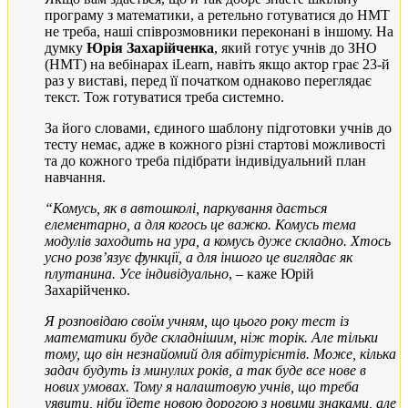
програму з математики, а ретельно готуватися до НМТ
не треба, наші співрозмовники переконані в іншому. На
думку
Юрія Захарійченка
, який готує учнів до ЗНО
(НМТ) на вебінарах iLearn, навіть якщо актор грає 23-й
раз у виставі, перед її початком однаково переглядає
текст. Тож готуватися треба системно.
За його словами, єдиного шаблону підготовки учнів до
тесту немає, адже в кожного різні стартові можливості
та до кожного треба підібрати індивідуальний план
навчання.
“Комусь, як в автошколі, паркування дається
елементарно, а для когось це важко. Комусь тема
модулів заходить на ура, а комусь дуже складно. Хтось
усно розв’язує функції, а для іншого це виглядає як
плутанина. Усе індивідуально
, – каже Юрій
Захарійченко.
Я розповідаю своїм учням, що цього року тест із
математики буде складнішим, ніж торік. Але тільки
тому, що він незнайомий для абітурієнтів. Може, кілька
задач будуть із минулих років, а так буде все нове в
нових умовах. Тому я налаштовую учнів, що треба
уявити, ніби їдете новою дорогою з новими знаками, але