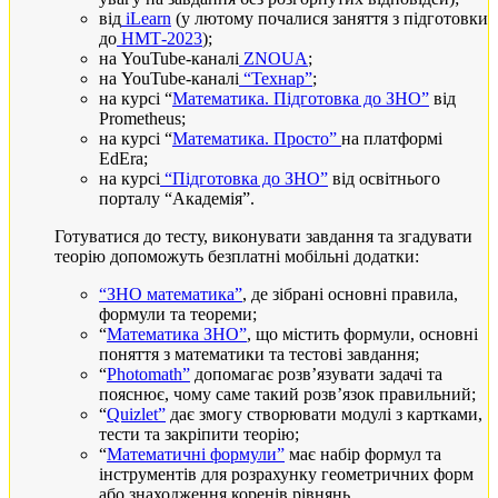
від
iLearn
(у лютому почалися заняття з підготовки
до
НМТ-2023
);
на YouTube-каналі
ZNOUA
;
на YouTube-каналі
“Технар”
;
на курсі “
Математика. Підготовка до ЗНО”
від
Prometheus;
на курсі “
Математика. Просто”
на платформі
EdEra;
на курсі
“Підготовка до ЗНО”
від освітнього
порталу “Академія”.
Готуватися до тесту, виконувати завдання та згадувати
теорію допоможуть безплатні мобільні додатки:
“ЗНО математика”
, де зібрані основні правила,
формули та теореми;
“
Математика ЗНО”
, що містить формули, основні
поняття з математики та тестові завдання;
“
Photomath”
допомагає розв’язувати задачі та
пояснює, чому саме такий розв’язок правильний;
“
Quizlet”
дає змогу створювати модулі з картками,
тести та закріпити теорію;
“
Математичні формули”
має набір формул та
інструментів для розрахунку геометричних форм
або знаходження коренів рівнянь.