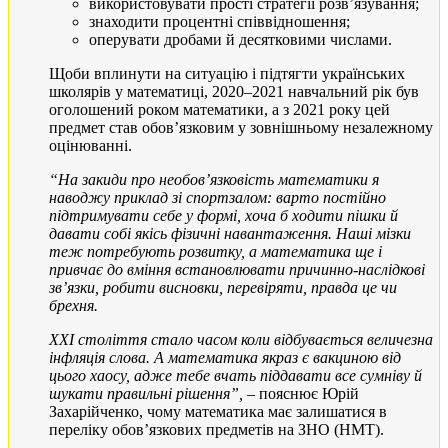
використовувати прості стратегії розв’язування;
знаходити процентні співвідношення;
оперувати дробами й десятковими числами.
Щоби вплинути на ситуацію і підтягти українських
школярів у математиці, 2020–2021 навчальний рік був
оголошений роком математики, а з 2021 року цей
предмет став обов’язковим у зовнішньому незалежному
оцінюванні.
“На закиди про необов’язковість математики я
наводжу приклад зі спортзалом: варто постійно
підтримувати себе у формі, хоча б ходити пішки й
давати собі якісь фізичні навантаження. Наші мізки
теж потребують розвитку, а математика ще і
привчає до вміння встановлювати причинно-наслідкові
зв’язки, робити висновки, перевіряти, правда це чи
брехня.
XXI століття стало часом коли відбувається величезна
інфляція слова. А математика якраз є вакциною від
цього хаосу, адже тебе вчать піддавати все сумніву й
шукати правильні рішення”, –
пояснює Юрій
Захарійченко, чому математика має залишатися в
переліку обов’язкових предметів на ЗНО (НМТ).