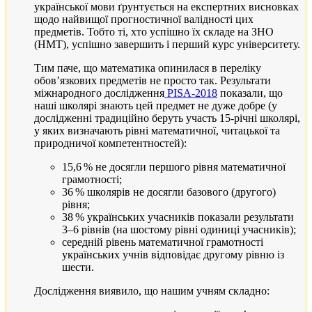
української мови ґрунтується на експертних висновках
щодо найвищої прогностичної валідності цих
предметів. Тобто ті, хто успішно їх складе на ЗНО
(НМТ), успішно завершить і перший курс університету.
Тим паче, що математика опинилася в переліку
обов’язкових предметів не просто так. Результати
міжнародного дослідження
PISA-2018
показали, що
наші школярі знають цей предмет не дуже добре (у
дослідженні традиційно беруть участь 15-річні школярі,
у яких визначають рівні математичної, читацької та
природничої компетентностей):
15,6 % не досягли першого рівня математичної
грамотності;
36 % школярів не досягли базового (другого)
рівня;
38 % українських учасників показали результати
3–6 рівнів (на шостому рівні одиниці учасників);
середній рівень математичної грамотності
українських учнів відповідає другому рівню із
шести.
Дослідження виявило, що нашим учням складно: