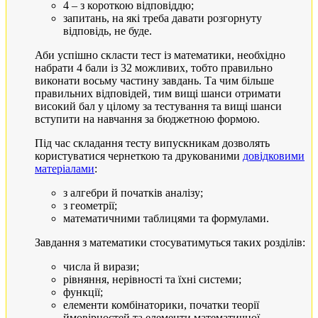
4 – з короткою відповіддю;
запитань, на які треба давати розгорнуту
відповідь, не буде.
Аби успішно скласти тест із математики, необхідно
набрати 4 бали із 32 можливих, тобто правильно
виконати восьму частину завдань. Та чим більше
правильних відповідей, тим вищі шанси отримати
високий бал у цілому за тестування та вищі шанси
вступити на навчання за бюджетною формою.
Під час складання тесту випускникам дозволять
користуватися чернеткою та друкованими
довідковими
матеріалами
:
з алгебри й початків аналізу;
з геометрії;
математичними таблицями та формулами.
Завдання з математики стосуватимуться таких розділів:
числа й вирази;
рівняння, нерівності та їхні системи;
функції;
елементи комбінаторики, початки теорії
ймовірностей та елементи математичної