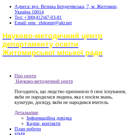
Адреса: вул. Велика Бердичівська, 7, м. Житомир,
Україна 10014
Тел: +380(412)47-03-81
Email: nmc_zhitomir@ukr.net
Науково-методичний центр
департаменту освіти
Житомирської міської ради
Про центр
Науково-методичний центр
Погодьтесь, що людство припинило б своє існування,
якби не народилася людина, яка є носієм знань,
культури, досвіду, якби не народився вчитель.
Детальніше
Інформаційна довідка
Кадри, контакти
План роботи
НМР