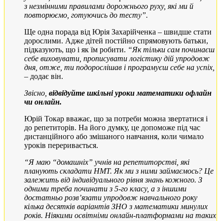
з незмінними правилами дорожнього руху, які ми й
повторюємо, готуючись до тесту”.
Ще одна порада від Юрія Захарійченка – швидше стати
дорослими. Адже дітей постійно спрямовують батьки,
підказують, що і як їм робити.
“Як тільки сам починаєш
себе виховувати, прописувати логістику дій упродовж
дня, отже, ти подорослішав і програмуєш себе на успіх,
–
додає він.
Звісно,
відвідуйте шкільні уроки математики офлайн
чи онлайн.
Юрій Токар вважає, що за потреби можна звертатися і
до репетиторів. На його думку, це допоможе під час
дистанційного або змішаного навчання, коли чимало
уроків переривається.
“Я маю “домашніх” учнів на репетиторстві, які
планують складати НМТ. Як ми з ними займаємось? Це
залежить від індивідуального рівня знань кожного. З
одними треба починати з 5-го класу, а з іншими
достатньо розв’язати упродовж навчального року
кілька десятків варіантів ЗНО з математики минулих
років. Ніякими освітніми онлайн-платформами на таких