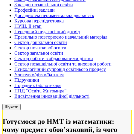
Заклади позашкільної освіти
Професійні заклади
Дослідно-експериментальна діяльність
Курсова перепідготовка
НУШ. ІІ етап
Передовий педагогічний досвід
Правильно повторюємо навчальний матеріал
Сектор дошкільної освіти
Сектор початкової освіти
Сектор загальної освіти
Сектор роботи з обдарованими дітьми
Сектор позашкільної освіти та виховної роботи
Психологічний супровід освітнього процесу
Учителям/дітям/батькам
Підручники
Порадник бібліотекаря
ППД “Освіта Житомира”
Висвітлення інноваційної діяльності
Готуємося до НМТ із математики:
чому предмет обовʼязковий, із чого