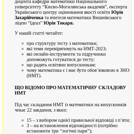
доцента кафедри математики Національного
університету “Києво-Могилянська академія”, експерта
Українського центру оцінювання якості освіти
Юрія
Захарійченка
та вчителя математики Вишнівського
ліцею “Ідеал”
Юрія Токаря.
У нашій статті читайте:
про структуру тесту з математики;
які теми перевірятимуть на НМТ-2023;
які онлайн-інструменти та підручники
допоможуть готуватися до тесту;
що радять освітяни випускникам;
чому математика є і має бути обов’язковою в ЗНО
(НМТ).
ЩО ВІДОМО ПРО МАТЕМАТИЧНУ СКЛАДОВУ
НМТ
Під час складання НМТ із математики на випускників
чекає 22 завдання, з яких:
15 – з вибором однієї правильної відповіді з п’яти;
3 – на встановлення відповідності (потрібно
встановити три “логічні пари”);