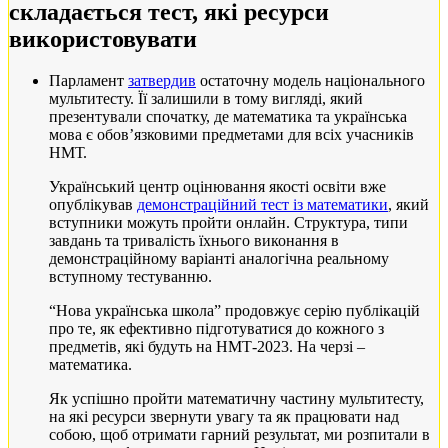
складається тест, які ресурси
використовувати
Парламент
затвердив
остаточну модель національного
мультитесту. Її залишили в тому вигляді, який
презентували спочатку, де математика та українська
мова є обовʼязковими предметами для всіх учасників
НМТ.
Український центр оцінювання якості освіти вже
опублікував
демонстраційний тест із математики
, який
вступники можуть пройти онлайн. Структура, типи
завдань та тривалість їхнього виконання в
демонстраційному варіанті аналогічна реальному
вступному тестуванню.
“Нова українська школа” продовжує серію публікацій
про те, як ефективно підготуватися до кожного з
предметів, які будуть на НМТ-2023. На черзі –
математика.
Як успішно пройти математичну частину мультитесту,
на які ресурси звернути увагу та як працювати над
собою, щоб отримати гарний результат, ми розпитали в