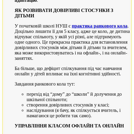
адаптацію
.
ЯК РОЗВИВАТИ ДОВІРЛИВІ СТОСУНКИ З
ДІТЬМИ
У початковій школі НУШ є
практика ранкового кола
.
Доцільно лишити її для 5 класу, адже це коло, де дитина
відчуває спільноту, у якій усі різні, але підтримують
одне одного. Це прекрасна практика для встановлення
довірливих стосунків між дітьми й дітьми та вчителем,
яка може використовуватись і на офлайн-, і на онлайн-
заняттях.
Ба більше, що дефіцит спілкування під час навчання
онлайн у дітей впливає на їхні когнітивні здібності.
Завдання ранкового кола тут:
перехід від “дому” до “школи” й долучення до
шкільної спільноти;
створення довірливих стосунків у класі;
наслідування (я бачу, як спілкується вчитель, і
намагаюся це робити так само).
УПРАВЛІННЯ КЛАСОМ ОФЛАЙН ТА ОНЛАЙН