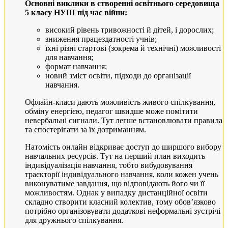
Основні виклики в створенні освітнього середовища
5 класу НУШ під час війни:
високий рівень тривожності й дітей, і дорослих;
зниження працездатності учнів;
їхні різні стартові (зокрема й технічні) можливості
для навчання;
формат навчання;
новий зміст освіти, підходи до організації
навчання.
Офлайн-класи дають можливість живого спілкування,
обміну енергією, педагог швидше може помітити
невербальні сигнали. Тут легше встановлювати правила
та спостерігати за їх дотриманням.
Натомість онлайн відкриває доступ до ширшого вибору
навчальних ресурсів. Тут на перший план виходить
індивідуалізація навчання, тобто вибудовування
траєкторії індивідуального навчання, коли кожен учень
виконуватиме завдання, що відповідають його чи її
можливостям. Однак у випадку дистанційної освіти
складно створити класний колектив, тому обов’язково
потрібно організовувати додаткові неформальні зустрічі
для дружнього спілкування.