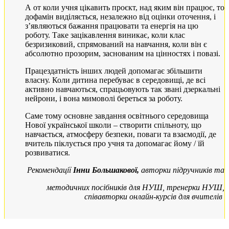
А от коли учня цікавить проєкт, над яким він працює, то
дофамін виділяється, незалежно від оцінки оточення, і
з’являються бажання працювати та енергія на цю
роботу. Таке зацікавлення виникає, коли клас
безризиковий, спрямований на навчання, коли він є
абсолютно прозорим, заснованим на цінностях і повазі.
Працездатність інших людей допомагає збільшити
власну. Коли дитина перебуває в середовищі, де всі
активно навчаються, спрацьовують так звані дзеркальні
нейрони, і вона мимоволі береться за роботу.
Саме тому основне завдання освітнього середовища
Нової української школи – створити спільноту, що
навчається, атмосферу безпеки, поваги та взаємодії, де
вчитель піклується про учня та допомагає йому / їй
розвиватися.
Рекомендації
Інни Большакової,
авторки підручників та
методичних посібників для НУШ, тренерки НУШ,
співавторки онлайн-курсів для вчителів