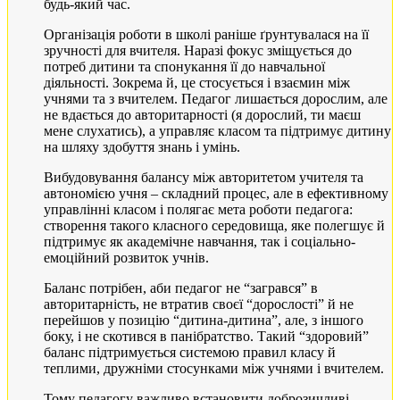
будь-який час.
Організація роботи в школі раніше ґрунтувалася на її
зручності для вчителя. Наразі фокус зміщується до
потреб дитини та спонукання її до навчальної
діяльності. Зокрема й, це стосується і взаємин між
учнями та з вчителем. Педагог лишається дорослим, але
не вдається до авторитарності (я дорослий, ти маєш
мене слухатись), а управляє класом та підтримує дитину
на шляху здобуття знань і умінь.
Вибудовування балансу між авторитетом учителя та
автономією учня – складний процес, але в ефективному
управлінні класом і полягає мета роботи педагога:
створення такого класного середовища, яке полегшує й
підтримує як академічне навчання, так і соціально-
емоційний розвиток учнів.
Баланс потрібен, аби педагог не “загрався” в
авторитарність, не втратив своєї “дорослості” й не
перейшов у позицію “дитина-дитина”, але, з іншого
боку, і не скотився в панібратство. Такий “здоровий”
баланс підтримується системою правил класу й
теплими, дружніми стосунками між учнями і вчителем.
Тому педагогу важливо встановити доброзичливі