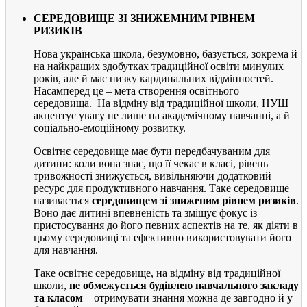
СЕРЕДОВИЩЕ ЗІ ЗНИЖЕМНИМ РІВНЕМ
РИЗИКІВ
Нова українська школа, безумовно, базується, зокрема й
на найкращих здобутках традиційної освіти минулих
років, але й має низку кардинальних відмінностей.
Насамперед це – мета створення освітнього
середовища. На відміну від традиційної школи, НУШ
акцентує увагу не лише на академічному навчанні, а й
соціально-емоційному розвитку.
Освітнє середовище має бути передбачуваним для
дитини: коли вона знає, що її чекає в класі, рівень
тривожності знижується, вивільняючи додатковий
ресурс для продуктивного навчання. Таке середовище
називається
середовищем зі зниженим рівнем ризиків
.
Воно дає дитині впевненість та зміщує фокус із
пристосування до його певних аспектів на те, як діяти в
цьому середовищі та ефективно використовувати його
для навчання.
Таке освітнє середовище, на відміну від традиційної
школи,
не обмежується будівлею навчального закладу
та класом
– отримувати знання можна де завгодно й у