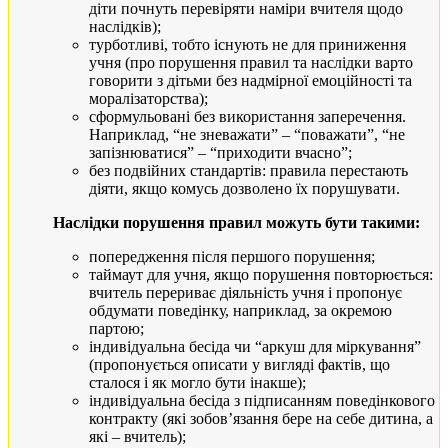
діти почнуть перевіряти наміри вчителя щодо
наслідків);
турботливі, тобто існують не для приниження
учня (про порушення правил та наслідки варто
говорити з дітьми без надмірної емоційності та
моралізаторства);
сформульовані без використання заперечення.
Наприклад, “не зневажати” – “поважати”, “не
запізнюватися” – “приходити вчасно”;
без подвійних стандартів: правила перестають
діяти, якщо комусь дозволено їх порушувати.
Наслідки порушення правил можуть бути такими:
попередження після першого порушення;
таймаут для учня, якщо порушення повторюється:
вчитель перериває діяльність учня і пропонує
обдумати поведінку, наприклад, за окремою
партою;
індивідуальна бесіда чи “аркуш для міркування”
(пропонується описати у вигляді фактів, що
сталося і як могло бути інакше);
індивідуальна бесіда з підписанням поведінкового
контракту (які зобов’язання бере на себе дитина, а
які – вчитель);