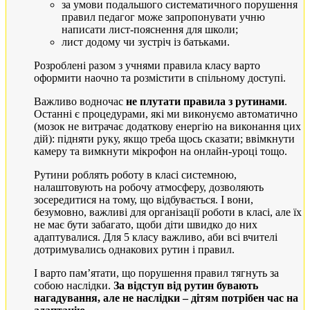
за умови подальшого систематичного порушення
правил педагог може запропонувати учню
написати лист-пояснення для школи;
лист додому чи зустріч із батьками.
Розроблені разом з учнями правила класу варто
оформити наочно та розмістити в спільному доступі.
Важливо водночас
не плутати правила з рутинами
.
Останні є процедурами, які ми виконуємо автоматично
(мозок не витрачає додаткову енергію на виконання цих
дій): підняти руку, якщо треба щось сказати; ввімкнути
камеру та вимкнути мікрофон на онлайн-уроці тощо.
Рутини роблять роботу в класі системною,
налаштовують на робочу атмосферу, дозволяють
зосередитися на тому, що відбувається. І вони,
безумовно, важливі для організації роботи в класі, але їх
не має бути забагато, щоби діти швидко до них
адаптувалися. Для 5 класу важливо, аби всі вчителі
дотримувались однакових рутин і правил.
І варто пам’ятати, що порушення правил тягнуть за
собою наслідки.
За відступ від рутин бувають
нагадування, але не наслідки – дітям потрібен час на