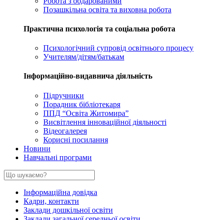
Робота з обдарованими
Позашкільна освіта та виховна робота
Практична психологія та соціальна робота
Психологічний супровід освітнього процесу
Учителям/дітям/батькам
Інформаційно-видавнича діяльність
Підручники
Порадник бібліотекаря
ППД “Освіта Житомира”
Висвітлення інноваційної діяльності
Відеогалерея
Корисні посилання
Новини
Навчальні програми
Інформаційна довідка
Кадри, контакти
Заклади дошкільної освіти
Заклади загальної середньої освіти