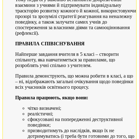
взаємини з учнями й підтримувати індивідуальну
траєкторію розвитку кожного й кожної, використовуючи
прозорі та зрозумілі стратегії реагування на неналежну
поведінку, а також залучати самих учнів до
спостереження за власними діями та самооцінювання
(рефлексії).
ПРАВИЛА СПІВІСНУВАННЯ
Найперше завдання вчителя в 5 класі – створити
спільноту, яка навчатиметься за правилами, що
розроблять учні спільно з учителем.
Правила демонструють, що можна робити в класі, а що
– ні, відображають загальні очікування щодо поведінки
всіх учасників освітнього процесу.
Правила працюють, якщо вони:
чітко визначені;
реалістичні;
сфокусовані на попередженні деструктивної
поведінки;
призводитимуть до наслідків, якщо їх не
дотримуватись (і треба бути готовими до того, що