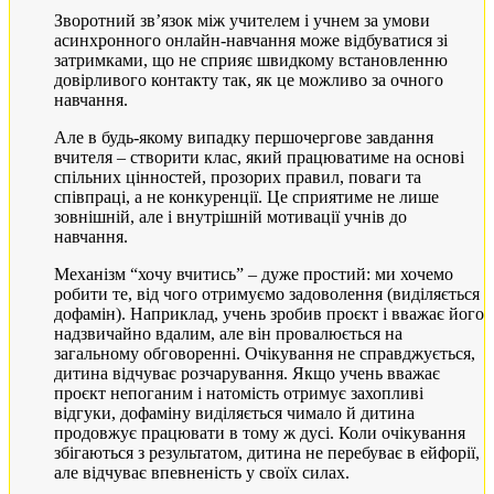
Зворотний зв’язок між учителем і учнем за умови
асинхронного онлайн-навчання може відбуватися зі
затримками, що не сприяє швидкому встановленню
довірливого контакту так, як це можливо за очного
навчання.
Але в будь-якому випадку першочергове завдання
вчителя – створити клас, який працюватиме на основі
спільних цінностей, прозорих правил, поваги та
співпраці, а не конкуренції. Це сприятиме не лише
зовнішній, але і внутрішній мотивації учнів до
навчання.
Механізм “хочу вчитись” – дуже простий: ми хочемо
робити те, від чого отримуємо задоволення (виділяється
дофамін). Наприклад, учень зробив проєкт і вважає його
надзвичайно вдалим, але він провалюється на
загальному обговоренні. Очікування не справджується,
дитина відчуває розчарування. Якщо учень вважає
проєкт непоганим і натомість отримує захопливі
відгуки, дофаміну виділяється чимало й дитина
продовжує працювати в тому ж дусі. Коли очікування
збігаються з результатом, дитина не перебуває в ейфорії,
але відчуває впевненість у своїх силах.