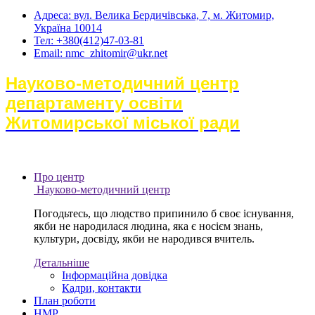
Адреса: вул. Велика Бердичівська, 7, м. Житомир,
Україна 10014
Тел: +380(412)47-03-81
Email: nmc_zhitomir@ukr.net
Науково-методичний центр
департаменту освіти
Житомирської міської ради
Про центр
Науково-методичний центр
Погодьтесь, що людство припинило б своє існування,
якби не народилася людина, яка є носієм знань,
культури, досвіду, якби не народився вчитель.
Детальніше
Інформаційна довідка
Кадри, контакти
План роботи
НМР