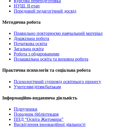
Курсова перепідготовка
НУШ. ІІ етап
Передовий педагогічний досвід
Методична робота
Правильно повторюємо навчальний матеріал
Дошкільна робота
Початкова освіта
Загальна освіта
Робота з обдарованими
Позашкільна освіта та виховна робота
Практична психологія та соціальна робота
Психологічний супровід освітнього процесу
Учителям/дітям/батькам
Інформаційно-видавнича діяльність
Підручники
Порадник бібліотекаря
ППД “Освіта Житомира”
Висвітлення інноваційної діяльності