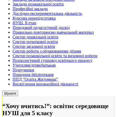
Заклади позашкільної освіти
Професійні заклади
Дослідно-експериментальна діяльність
Курсова перепідготовка
НУШ. ІІ етап
Передовий педагогічний досвід
Правильно повторюємо навчальний матеріал
Сектор дошкільної освіти
Сектор початкової освіти
Сектор загальної освіти
Сектор роботи з обдарованими дітьми
Сектор позашкільної освіти та виховної роботи
Психологічний супровід освітнього процесу
Учителям/дітям/батькам
Підручники
Порадник бібліотекаря
ППД “Освіта Житомира”
Висвітлення інноваційної діяльності
“Хочу вчитись!”: освітнє середовище
НУШ для 5 класу