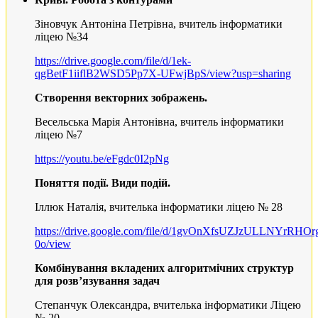
Зіновчук Антоніна Петрівна, вчитель інформатики
ліцею №34
https://drive.google.com/file/d/1ek-
qgBetF1iiflB2WSD5Pp7X-UFwjBpS/view?usp=sharing
Створення векторних зображень.
Весельська Марія Антонівна, вчитель інформатики
ліцею №7
https://youtu.be/eFgdc0I2pNg
Поняття події. Види подій.
Іллюк Наталія, вчителька інформатики ліцею № 28
https://drive.google.com/file/d/1gvOnXfsUZJzULLNYrRHO
0o/view
Комбінування вкладених алгоритмічних структур
для розв’язування задач
Степанчук Олександра, вчителька інформатики Ліцею
№ 20