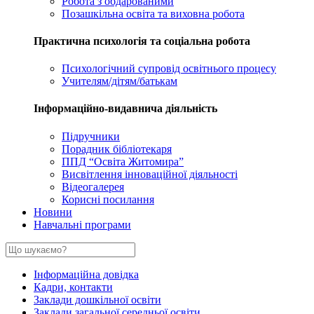
Робота з обдарованими
Позашкільна освіта та виховна робота
Практична психологія та соціальна робота
Психологічний супровід освітнього процесу
Учителям/дітям/батькам
Інформаційно-видавнича діяльність
Підручники
Порадник бібліотекаря
ППД “Освіта Житомира”
Висвітлення інноваційної діяльності
Відеогалерея
Корисні посилання
Новини
Навчальні програми
Інформаційна довідка
Кадри, контакти
Заклади дошкільної освіти
Заклади загальної середньої освіти