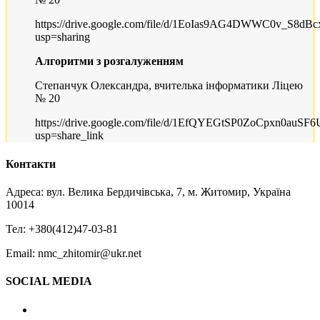
https://drive.google.com/file/d/1EoIas9AG4DWWC0v_S8dB
usp=sharing
Алгоритми з розгалуженням
Степанчук Олександра, вчителька інформатики Ліцею
№ 20
https://drive.google.com/file/d/1EfQYEGtSP0ZoCpxn0auSF
usp=share_link
Контакти
Адреса: вул. Велика Бердичівська, 7, м. Житомир, Україна
10014
Тел: +380(412)47-03-81
Email: nmc_zhitomir@ukr.net
SOCIAL MEDIA