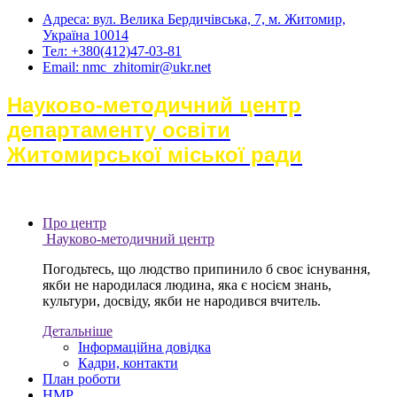
Адреса: вул. Велика Бердичівська, 7, м. Житомир,
Україна 10014
Тел: +380(412)47-03-81
Email: nmc_zhitomir@ukr.net
Науково-методичний центр
департаменту освіти
Житомирської міської ради
Про центр
Науково-методичний центр
Погодьтесь, що людство припинило б своє існування,
якби не народилася людина, яка є носієм знань,
культури, досвіду, якби не народився вчитель.
Детальніше
Інформаційна довідка
Кадри, контакти
План роботи
НМР