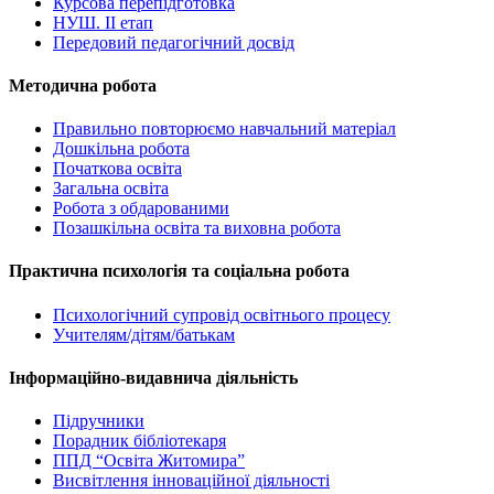
Курсова перепідготовка
НУШ. ІІ етап
Передовий педагогічний досвід
Методична робота
Правильно повторюємо навчальний матеріал
Дошкільна робота
Початкова освіта
Загальна освіта
Робота з обдарованими
Позашкільна освіта та виховна робота
Практична психологія та соціальна робота
Психологічний супровід освітнього процесу
Учителям/дітям/батькам
Інформаційно-видавнича діяльність
Підручники
Порадник бібліотекаря
ППД “Освіта Житомира”
Висвітлення інноваційної діяльності