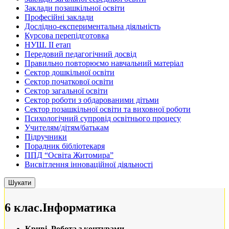
Заклади позашкільної освіти
Професійні заклади
Дослідно-експериментальна діяльність
Курсова перепідготовка
НУШ. ІІ етап
Передовий педагогічний досвід
Правильно повторюємо навчальний матеріал
Сектор дошкільної освіти
Сектор початкової освіти
Сектор загальної освіти
Сектор роботи з обдарованими дітьми
Сектор позашкільної освіти та виховної роботи
Психологічний супровід освітнього процесу
Учителям/дітям/батькам
Підручники
Порадник бібліотекаря
ППД “Освіта Житомира”
Висвітлення інноваційної діяльності
6 клас.Інформатика
Криві. Робота з контурами