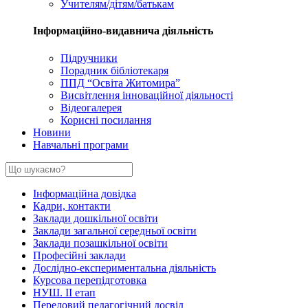
Учителям/дітям/батькам
Інформаційно-видавнича діяльність
Підручники
Порадник бібліотекаря
ППД “Освіта Житомира”
Висвітлення інноваційної діяльності
Відеогалерея
Корисні посилання
Новини
Навчальні програми
Інформаційна довідка
Кадри, контакти
Заклади дошкільної освіти
Заклади загальної середньої освіти
Заклади позашкільної освіти
Професійні заклади
Дослідно-експериментальна діяльність
Курсова перепідготовка
НУШ. ІІ етап
Передовий педагогічний досвід