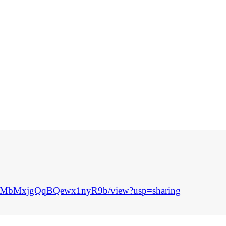
MRPMbMxjgQqBQewx1nyR9b/view?usp=sharing