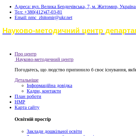
Адреса: вул. Велика Бердичівська, 7, м. Житомир, Україн
Тел: +380(412)47-03-81
Email: nmc_zhitomir@ukr.net
Науково-методичний центр департам
Про центр
Науково-методичний центр
Погодьтесь, що людство припинило б своє існування, якби 
Детальніше
Інформаційна довідка
Кадри, контакти
План роботи
НМР
Карта сайту
Освітній простір
Заклади дошкільної освіти