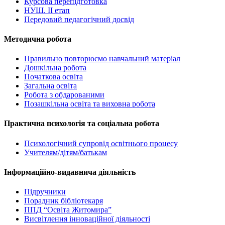
Курсова перепідготовка
НУШ. ІІ етап
Передовий педагогічний досвід
Методична робота
Правильно повторюємо навчальний матеріал
Дошкільна робота
Початкова освіта
Загальна освіта
Робота з обдарованими
Позашкільна освіта та виховна робота
Практична психологія та соціальна робота
Психологічний супровід освітнього процесу
Учителям/дітям/батькам
Інформаційно-видавнича діяльність
Підручники
Порадник бібліотекаря
ППД “Освіта Житомира”
Висвітлення інноваційної діяльності