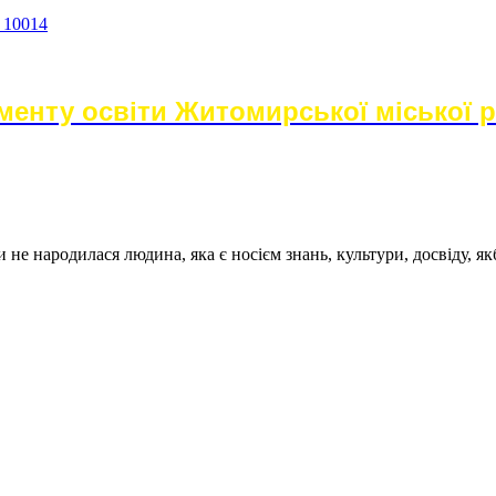
а 10014
енту освіти Житомирської міської 
не народилася людина, яка є носієм знань, культури, досвіду, як