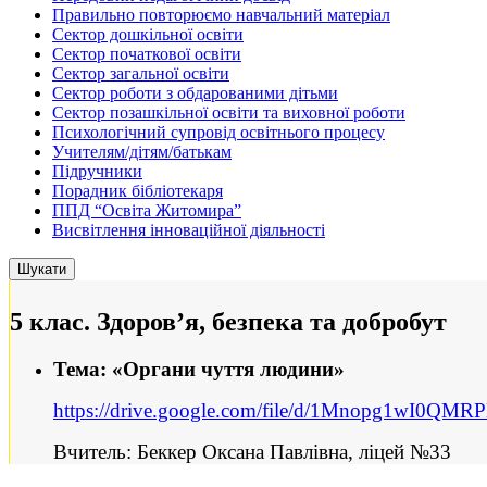
Правильно повторюємо навчальний матеріал
Сектор дошкільної освіти
Сектор початкової освіти
Сектор загальної освіти
Сектор роботи з обдарованими дітьми
Сектор позашкільної освіти та виховної роботи
Психологічний супровід освітнього процесу
Учителям/дітям/батькам
Підручники
Порадник бібліотекаря
ППД “Освіта Житомира”
Висвітлення інноваційної діяльності
5 клас. Здоров’я, безпека та добробут
Тема: «Органи чуття людини»
https://drive.google.com/file/d/1Mnopg1wI0Q
Вчитель: Беккер Оксана Павлівна, ліцей №33