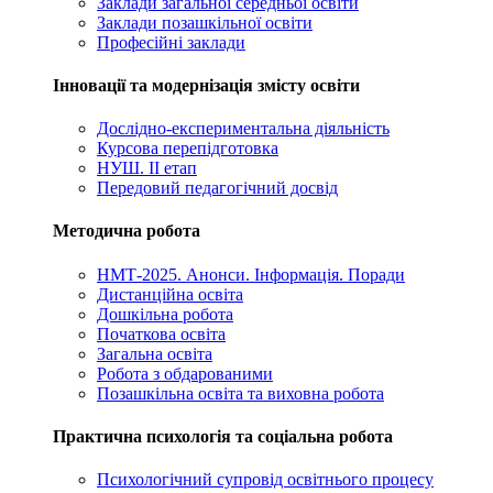
Заклади загальної середньої освіти
Заклади позашкільної освіти
Професійні заклади
Інновації та модернізація змісту освіти
Дослідно-експериментальна діяльність
Курсова перепідготовка
НУШ. ІІ етап
Передовий педагогічний досвід
Методична робота
НМТ-2025. Анонси. Інформація. Поради
Дистанційна освіта
Дошкільна робота
Початкова освіта
Загальна освіта
Робота з обдарованими
Позашкільна освіта та виховна робота
Практична психологія та соціальна робота
Психологічний супровід освітнього процесу