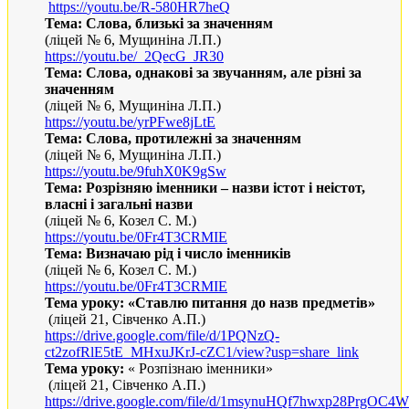
https
://
youtu
.
be
/
R
-580
HR
7
heQ
Тема: Слова, близькі за значенням
(ліцей № 6, Мущиніна Л.П.)
https://youtu.be/_2QecG_JR30
Тема: Слова, однакові за звучанням, але різні за
значенням
(ліцей № 6, Мущиніна Л.П.)
https://youtu.be/yrPFwe8jLtE
Тема: Слова, протилежні за значенням
(ліцей № 6, Мущиніна Л.П.)
https://youtu.be/9fuhX0K9gSw
Тема: Розрізняю іменники – назви істот і неістот,
власні і загальні назви
(л
іцей № 6, Козел С
.
М
.)
https
://
youtu
.
be
/0
Fr
4
T
3
CRMIE
Тема
:
Визначаю рід і число іменників
(л
іцей № 6, Козел С
.
М
.)
https://youtu.be/0Fr4T3CRMIE
Тема уроку:
«
Ставлю питання до назв предметів
»
(ліцей 21, Сівченко А.П.)
https://drive.google.com/file/d/1PQNzQ-
ct2zofRlE5tE_MHxuJKrJ-cZC1/view?usp=share_link
Тема уроку:
«
Розпізнаю іменники
»
(ліцей 21, Сівченко А.П.)
https://drive.google.com/file/d/1msynuHQf7hwxp28PrgOC