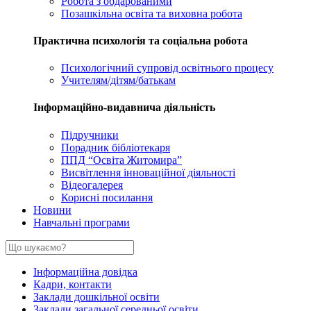
Робота з обдарованими
Позашкільна освіта та виховна робота
Практична психологія та соціальна робота
Психологічний супровід освітнього процесу
Учителям/дітям/батькам
Інформаційно-видавнича діяльність
Підручники
Порадник бібліотекаря
ППД “Освіта Житомира”
Висвітлення інноваційної діяльності
Відеогалерея
Корисні посилання
Новини
Навчальні програми
Інформаційна довідка
Кадри, контакти
Заклади дошкільної освіти
Заклади загальної середньої освіти