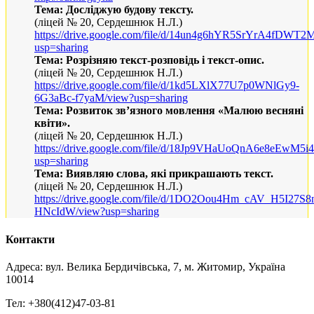
Тема: Досліджую будову тексту.
(ліцей № 20, Сердешнюк Н.Л.)
https://drive.google.com/file/d/14un4g6hYR5SrYrA4fDWT
usp=sharing
Тема: Розрізняю текст-розповідь і текст-опис.
(ліцей № 20, Сердешнюк Н.Л.)
https://drive.google.com/file/d/1kd5LXlX77U7p0WNlGy9-
6G3aBc-f7yaM/view?usp=sharing
Тема: Розвиток зв’язного мовлення «Малюю весняні
квіти».
(ліцей № 20, Сердешнюк Н.Л.)
https://drive.google.com/file/d/18Jp9VHaUoQnA6e8eEwM
usp=sharing
Тема: Виявляю слова, які прикрашають текст.
(ліцей № 20, Сердешнюк Н.Л.)
https://drive.google.com/file/d/1DO2Oou4Hm_cAV_H5I27S8
HNcIdW/view?usp=sharing
Контакти
Адреса: вул. Велика Бердичівська, 7, м. Житомир, Україна
10014
Тел: +380(412)47-03-81