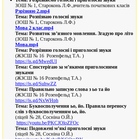
ЗОШ № 1, Староконь Л.Ф.,вчитель початкових класів
Рзрізняю 2.mp4
Тема: Розпізнаю голосні звуки
(ЗОШ № 1, Староконь Л.Ф.)
Мова 2 клас.mp4
Тема: Розвиток зв’язного мовлення. Згадую про літо
(ЗОШ № 1, Староконь Л.Ф.)
Мова.mp4
Тема: Розрізняю голосні і приголосні звуки
(ЖЗСШ № 16 Розенфельд Т.А. )
https://is.gd/MwedUI
Тема: Спостерігаю за м’якими приголосними
звуками
(ЖЗСШ № 16 Розенфельд Т.А.)
https://is.gd/SuhwZZ
Тема: Правильно записую слова з ьо та йо
(ЖЗСШ № 16 Розенфельд Т.А.)
https://is.gd/NxWHph
Тема: Буквосполучення ьо, йо. Правила переносу
слів з буквосполученням ьо, йо.
(ліцей № 28, Сосніна О.Й.)
https://youtu.be/PKCJOloZFOc
Тема: Подовжені м’які приголосні звуки
(ліцей № 28, Сосніна О.Й.)