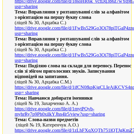
https
://
drive
.
google
.
com
/
file
/
d
/18
soHR
6
k
_
vcfDq
3
b
6
z
7
wYq
9
h
usp
=
sharing
Тема: Вправляння у розташуванні слів за алфавітом
з орієнтацією на першу букву слова
(ліцей № 30, Арцабка С.)
https
://
drive
.
google
.
com
/
file
/
d
/1
FwBs
529
Go
3
Oi
78
piTGaP
4
zn
usp
=
sharing
Тема: Вправляння у розташуванні слів за алфавітом
з орієнтацією на першу букву слова
(ліцей № 30, Арцабка С.)
https
://
drive
.
google
.
com
/
file
/
d
/1
FwBs
529
Go
3
Oi
78
piTGaP
4
zn
usp
=
sharing
Тема: Поділяю слова на склади для переносу. Перенос
слів зі збігом приголосних звуків. Записування
відповідей на запитання.
(ліцей № 30, Арцабка С.М.)
https
://
drive
.
google
.
com
/
file
/
d
/1
ifCN
0
fkpKjgCLIeAiKCVS
4
n
usp
=
sharing
Тема: Навчаюся добирати іменники
(ліцей № 19,
Захарченко А. А.)
https://drive.google.com/file/d/1mytPQvb-
myhrRy7p9Ph0xilkYJhn4lr5/view?usp=sharing
Тема: Слова-назви предметів
(ліцей № 19, Катеренчук А.О.)
https
://
drive
.
google
.
com
/
file
/
d
/1
zLhFXqXQTb
751
lQTJgKmZ