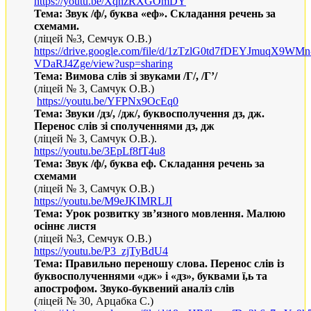
https://youtu.be/XqhzRXGOmDY
Тема: Звук /ф/, буква «еф». Складання речень за
схемами.
(ліцей №3, Семчук О.В.)
https://drive.google.com/file/d/1zTzlG0td7fDEYJmuqX9WMn
VDaRJ4Zge/view?usp=sharing
Тема: Вимова слів зі звуками /Г/, /Г’/
(ліцей № 3, Самчук О.В.)
https
://
youtu
.
be
/
YFPNx
9
OcEq
0
Тема: Звуки /дз/, /дж/, буквосполучення дз, дж.
Перенос слів зі сполученнями дз, дж
(ліцей № 3, Самчук О.В.).
https://youtu.be/3EpLf8fT4u8
Тема: Звук /ф/, буква еф. Складання речень за
схемами
(ліцей № 3, Самчук О.В.)
https://youtu.be/M9eJKIMRLJI
Тема: Урок розвитку зв’язного мовлення. Малюю
осіннє листя
(ліцей №3, Семчук О.В.)
https://youtu.be/P3_zjTyBdU4
Тема: Правильно переношу слова. Перенос слів із
буквосполученнями «дж» і «дз», буквами ї,ь та
апострофом. Звуко-буквений аналіз слів
(ліцей № 30, Арцабка С.)