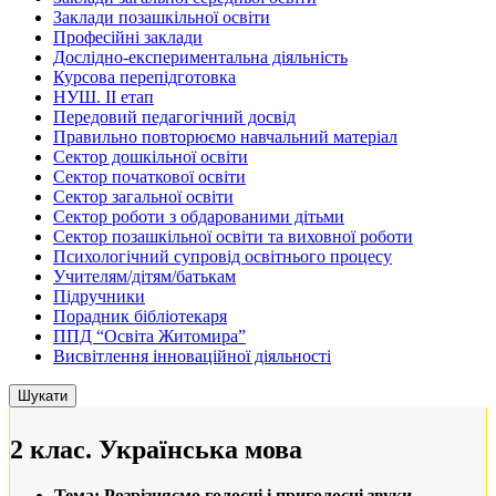
Заклади позашкільної освіти
Професійні заклади
Дослідно-експериментальна діяльність
Курсова перепідготовка
НУШ. ІІ етап
Передовий педагогічний досвід
Правильно повторюємо навчальний матеріал
Сектор дошкільної освіти
Сектор початкової освіти
Сектор загальної освіти
Сектор роботи з обдарованими дітьми
Сектор позашкільної освіти та виховної роботи
Психологічний супровід освітнього процесу
Учителям/дітям/батькам
Підручники
Порадник бібліотекаря
ППД “Освіта Житомира”
Висвітлення інноваційної діяльності
2 клас. Українська мова
Тема: Розрізняємо голосні і приголосні звуки