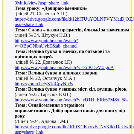
0MnIc/view?usp=share_link
Тема уроку:
«
Добираю іменники
»
(ліцей 21, Сівченко А.П.)
https://drive.google.com/file/d/12bITUuYQLNFVYMatDj
usp=share_link
Тема: Слова – назви предметів, близькі за значенням
(ліцей № 34, Штукун Н.В.)
https://www.youtube.com/watch?
v=OBpONbnUybE&ab_channel
Тема: Велика буква в іменах, по батькові та
прізвищах людей.
(ліцей № 22, Довгалюк І.Г.)
https
://
www
.
youtube
.
com
/
watch
?
v
=
EuKDeV
4
JgpA
Тема: Велика буква в кличках тварин
(ліцей № 22, Остапчук М.А.)
https://youtu.be/yS1qCpyNh3s
Тема: Велика буква у назвах міст, сіл, вулиць, річок
(ліцей №22, Тарасюк Ю.П.)
https
://
www
.
youtube
.
com
/
watch
?
v
=
rD
1
H
_
ERb
67
M
&
t
=58
s
Тема:
Ознайомлення з терміном
«прикметники». Добір прикметників для опису пір
року.
(Ліцей №24, Адлова Т.М.)
https://drive.google.com/file/d/10XCKxvxB_NyKtkxDeUw
usp=share_link