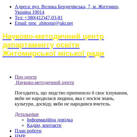
Адреса: вул. Велика Бердичівська, 7, м. Житомир,
Україна 10014
Тел: +380(412)47-03-81
Email: nmc_zhitomir@ukr.net
Науково-методичний центр
департаменту освіти
Житомирської міської ради
Про центр
Науково-методичний центр
Погодьтесь, що людство припинило б своє існування,
якби не народилася людина, яка є носієм знань,
культури, досвіду, якби не народився вчитель.
Детальніше
Інформаційна довідка
Кадри, контакти
План роботи
НМР