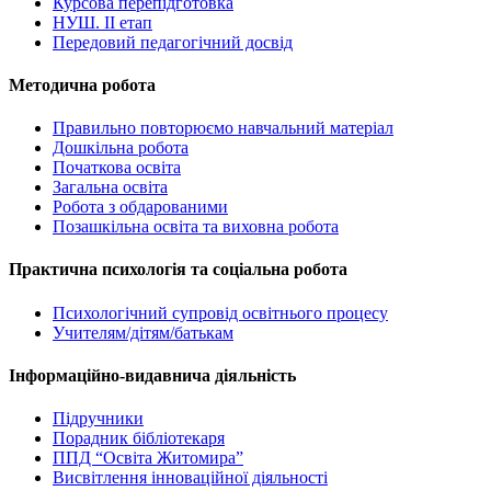
Курсова перепідготовка
НУШ. ІІ етап
Передовий педагогічний досвід
Методична робота
Правильно повторюємо навчальний матеріал
Дошкільна робота
Початкова освіта
Загальна освіта
Робота з обдарованими
Позашкільна освіта та виховна робота
Практична психологія та соціальна робота
Психологічний супровід освітнього процесу
Учителям/дітям/батькам
Інформаційно-видавнича діяльність
Підручники
Порадник бібліотекаря
ППД “Освіта Житомира”
Висвітлення інноваційної діяльності