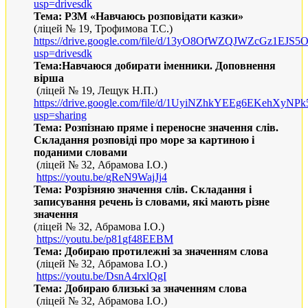
usp
=
drivesdk
Тема: РЗМ «Навчаюсь розповідати казки»
(ліцей № 19, Трофимова Т.С.)
https://drive.google.com/file/d/13yO8OfWZQJWZcGz1EJS
usp=drivesdk
Тема:Навчаюся добирати іменники
. Доповнення
вірша
(ліцей № 19, Лещук Н.П.)
https://drive.google.com/file/d/1UyiNZhkYEEg6EKehXyN
usp=sharing
Тема:
Розпізнаю пряме і переносне значення слів.
Складання роз­повіді про море за картиною і
поданими словами
(ліцей № 32, Абрамова І.О.)
https
://
youtu
.
be
/
gReN
9
WajJj
4
Тема:
Розрізняю значення слів. Складання і
записування речень із словами, які мають різне
значення
(ліцей № 32, Абрамова І.О.)
https
://
youtu
.
be
/
p
81
gf
48
EEBM
Тема:
Добираю протилежні за значенням слова
(ліцей № 32, Абрамова І.О.)
https
://
youtu
.
be
/
DsnA
4
rxlQgI
Тема:
Добираю близькі за значенням слова
(ліцей № 32, Абрамова І.О.)