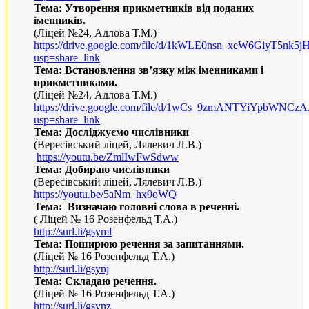
Тема:
Утворення прикметників від поданих
іменників.
(Ліцей №24, Адлова Т.М.)
https://drive.google.com/file/d/1kWLE0nsn_xeW6GiyT5nk5
usp=share_link
Тема:
Встановлення зв’язку між іменниками і
прикметниками.
(Ліцей №24, Адлова Т.М.)
https://drive.google.com/file/d/1wCs_9zmANTYiYpbWNC
usp=share_link
Тема: Досліджуємо числівники
(Вересівський ліцей, Лялевич Л.В.)
https://youtu.be/ZmlIwFwSdww
Тема: Добираю числівники
(Вересівський ліцей, Лялевич Л.В.)
https://youtu.be/5aNm_hx9oWQ
Тема: Визначаю головні слова в реченні.
( Ліцей № 16 Розенфельд Т.А.)
http://surl.li/gsyml
Тема: Поширюю речення за запитаннями.
(Ліцей № 16 Розенфельд Т.А.)
http://surl.li/gsynj
Тема: Складаю речення.
(Ліцей № 16 Розенфельд Т.А.)
http://surl.li/gsynz