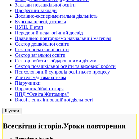
Заклади позашкільної освіти
Професійні заклади
Дослідно-експериментальна діяльність
Курсова перепідготовка
НУШ. ІІ етап
Передовий педагогічний досвід
Правильно повторюємо навчальний матеріал
Сектор дошкільної освіти
Сектор початкової освіти
Сектор загальної освіти
Сектор роботи з обдарованими дітьми
Сектор позашкільної освіти та виховної роботи
Психологічний супровід освітнього процесу
Учителям/дітям/батькам
Підручники
Порадник бібліотекаря
ППД “Освіта Житомира”
Висвітлення інноваційної діяльності
Всесвітня історія.Уроки повторення
Всесвітня історія