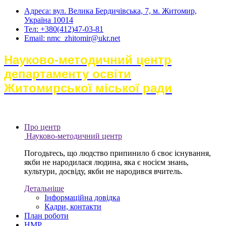
Адреса: вул. Велика Бердичівська, 7, м. Житомир,
Україна 10014
Тел: +380(412)47-03-81
Email: nmc_zhitomir@ukr.net
Науково-методичний центр
департаменту освіти
Житомирської міської ради
Про центр
Науково-методичний центр
Погодьтесь, що людство припинило б своє існування,
якби не народилася людина, яка є носієм знань,
культури, досвіду, якби не народився вчитель.
Детальніше
Інформаційна довідка
Кадри, контакти
План роботи
НМР