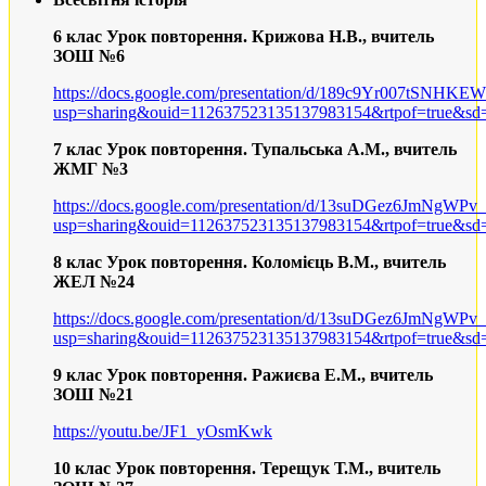
6 клас Урок повторення. Крижова Н.В., вчитель
ЗОШ №6
https://docs.google.com/presentation/d/189c9Yr007tSNHK
usp=sharing&ouid=112637523135137983154&rtpof=true&sd=
7 клас Урок повторення. Тупальська А.М., вчитель
ЖМГ №3
https://docs.google.com/presentation/d/13suDGez6JmNgW
usp=sharing&ouid=112637523135137983154&rtpof=true&sd=
8 клас Урок повторення. Коломієць В.М., вчитель
ЖЕЛ №24
https://docs.google.com/presentation/d/13suDGez6JmNgW
usp=sharing&ouid=112637523135137983154&rtpof=true&sd=
9 клас Урок повторення. Ражиєва Е.М., вчитель
ЗОШ №21
https://youtu.be/JF1_yOsmKwk
10 клас Урок повторення. Терещук Т.М., вчитель