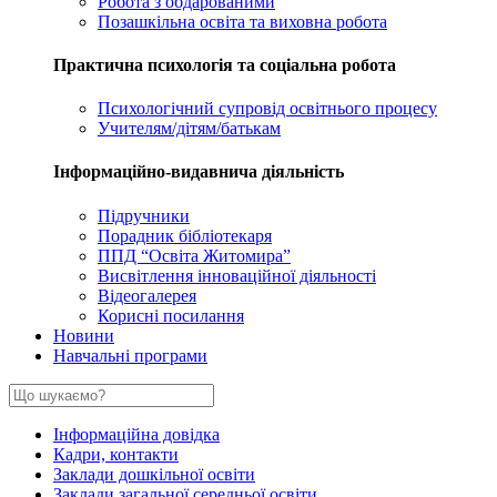
Робота з обдарованими
Позашкільна освіта та виховна робота
Практична психологія та соціальна робота
Психологічний супровід освітнього процесу
Учителям/дітям/батькам
Інформаційно-видавнича діяльність
Підручники
Порадник бібліотекаря
ППД “Освіта Житомира”
Висвітлення інноваційної діяльності
Відеогалерея
Корисні посилання
Новини
Навчальні програми
Інформаційна довідка
Кадри, контакти
Заклади дошкільної освіти
Заклади загальної середньої освіти