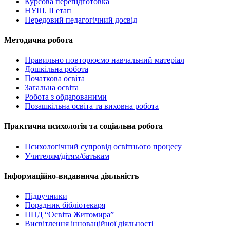
Курсова перепідготовка
НУШ. ІІ етап
Передовий педагогічний досвід
Методична робота
Правильно повторюємо навчальний матеріал
Дошкільна робота
Початкова освіта
Загальна освіта
Робота з обдарованими
Позашкільна освіта та виховна робота
Практична психологія та соціальна робота
Психологічний супровід освітнього процесу
Учителям/дітям/батькам
Інформаційно-видавнича діяльність
Підручники
Порадник бібліотекаря
ППД “Освіта Житомира”
Висвітлення інноваційної діяльності