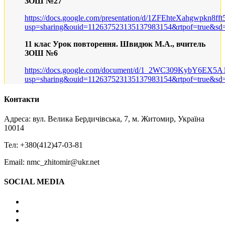
ЗОШ №27
https://docs.google.com/presentation/d/1ZFEhteXahgwpkn8f
usp=sharing&ouid=112637523135137983154&rtpof=true&sd=
11 клас Урок повторення. Швидюк М.А., вчитель
ЗОШ №6
https://docs.google.com/document/d/1_2WC309KybY6EX5
usp=sharing&ouid=112637523135137983154&rtpof=true&sd=
Контакти
Адреса: вул. Велика Бердичівська, 7, м. Житомир, Україна
10014
Тел: +380(412)47-03-81
Email: nmc_zhitomir@ukr.net
SOCIAL MEDIA