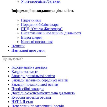
Учителям/дітям/батькам
Інформаційно-видавнича діяльність
Підручники
Порадник бібліотекаря
ППД “Освіта Житомира”
Висвітлення інноваційної діяльності
Відеогалерея
Корисні посилання
Новини
Навчальні програми
Інформаційна довідка
Кадри, контакти
Заклади дошкільної освіти
Заклади загальної середньої освіти
Заклади позашкільної освіти
Професійні заклади
Дослідно-експериментальна діяльність
Курсова перепідготовка
НУШ. ІІ етап
Передовий педагогічний досвід