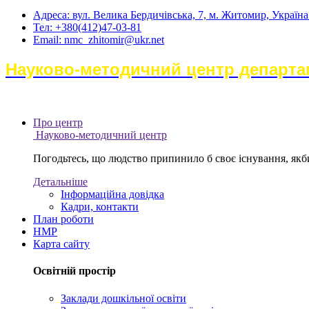
Адреса: вул. Велика Бердичівська, 7, м. Житомир, Україн
Тел: +380(412)47-03-81
Email: nmc_zhitomir@ukr.net
Науково-методичний центр департам
Про центр
Науково-методичний центр
Погодьтесь, що людство припинило б своє існування, якби 
Детальніше
Інформаційна довідка
Кадри, контакти
План роботи
НМР
Карта сайту
Освітній простір
Заклади дошкільної освіти