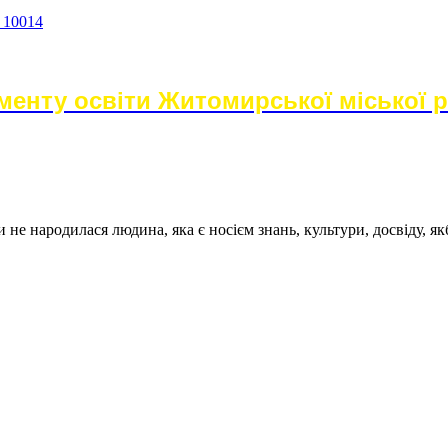
а 10014
енту освіти Житомирської міської 
не народилася людина, яка є носієм знань, культури, досвіду, як