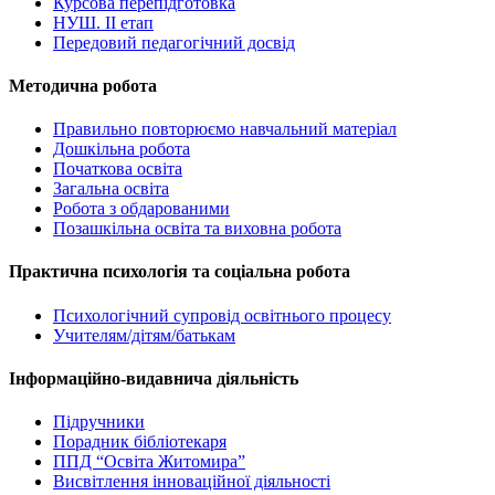
Курсова перепідготовка
НУШ. ІІ етап
Передовий педагогічний досвід
Методична робота
Правильно повторюємо навчальний матеріал
Дошкільна робота
Початкова освіта
Загальна освіта
Робота з обдарованими
Позашкільна освіта та виховна робота
Практична психологія та соціальна робота
Психологічний супровід освітнього процесу
Учителям/дітям/батькам
Інформаційно-видавнича діяльність
Підручники
Порадник бібліотекаря
ППД “Освіта Житомира”
Висвітлення інноваційної діяльності