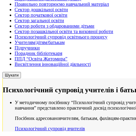
Правильно повторюємо навчальний матеріал
Сектор дошкільної освіти
Сектор початкової освіти
Сектор загальної освіти
Сектор роботи з обдарованими дітьми
Сектор позашкільної освіти та виховної роботи
Психологічний супровід освітнього процесу
Учителям/дітям/батькам
Підручники
Порадник бібліотекаря
ППД “Освіта Житомира”
Висвітлення інноваційної діяльності
Психологічний супровід учителів і бать
“Психологічний
У методичному посібнику “Психологічний супровід учител
супровід
навчання” представлено практичний досвід психологічної 
учителів
Посібник адресовановчителям, батькам, фахівцям-практик
і
батьків
Психологічний супровід вчителів
під
час