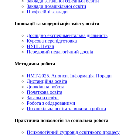
Заклади загальної середньої освіти
Заклади позашкільної освіти
Професійні заклади
Інновації та модернізація змісту освіти
Дослідно-експериментальна діяльність
Курсова перепідготовка
НУШ. ІІ етап
Передовий педагогічний досвід
Методична робота
НМТ-2025. Анонси. Інформація. Поради
Дистанційна освіта
Дошкільна робота
Початкова освіта
Загальна освіта
Робота з обдарованими
Позашкільна освіта та виховна робота
Практична психологія та соціальна робота
Психологічний супровід освітнього процесу