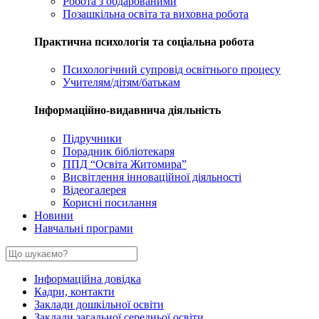
Робота з обдарованими
Позашкільна освіта та виховна робота
Практична психологія та соціальна робота
Психологічний супровід освітнього процесу
Учителям/дітям/батькам
Інформаційно-видавнича діяльність
Підручники
Порадник бібліотекаря
ППД “Освіта Житомира”
Висвітлення інноваційної діяльності
Відеогалерея
Корисні посилання
Новини
Навчальні програми
Інформаційна довідка
Кадри, контакти
Заклади дошкільної освіти
Заклади загальної середньої освіти