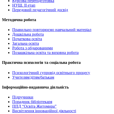
Курсова перепідготовка
НУШ. ІІ етап
Передовий педагогічний досвід
Методична робота
Правильно повторюємо навчальний матеріал
Дошкільна робота
Початкова освіта
Загальна освіта
Робота з обдарованими
Позашкільна освіта та виховна робота
Практична психологія та соціальна робота
Психологічний супровід освітнього процесу
Учителям/дітям/батькам
Інформаційно-видавнича діяльність
Підручники
Порадник бібліотекаря
ППД “Освіта Житомира”
Висвітлення інноваційної діяльності