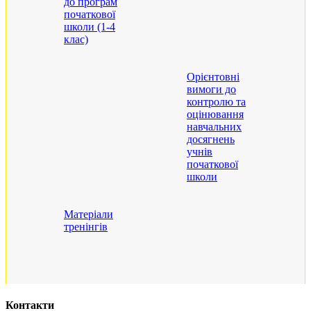
до програм
початкової
школи (1-4
клас)
Орієнтовні
вимоги до
контролю та
оцінювання
навчальних
досягнень
учнів
початкової
школи
Матеріали
тренінгів
Контакти