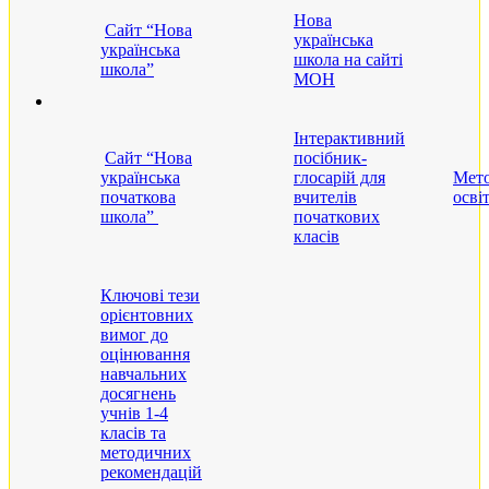
Нова
Сайт “Нова
українська
українська
школа на сайті
школа”
МОН
Інтерактивний
Сайт “Нова
посібник-
українська
глосарій для
Мето
початкова
вчителів
осві
школа”
початкових
класів
Ключові тези
орієнтовних
вимог до
оцінювання
навчальних
досягнень
учнів 1-4
класів та
методичних
рекомендацій