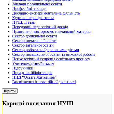
Заклади позашкільної освіти
Професійні заклади
Дослідно-експериментальна діяльність
Курсова перепідготовка
НУШ. ІІ етап
Передовий педагогічний досвід
Правильно повторюємо навчальний матеріал
Сектор дошкільної освіти
Сектор початкової освіти
Сектор загальної освіти
Сектор роботи з обдарованими дітьми
Сектор позашкільної освіти та виховної роботи
Психологічний супровід освітнього процесу
Учителям/дітям/батькам
Підручники
Порадник бібліотекаря
ППД “Освіта Житомира”
Висвітлення інноваційної діяльності
Корисні посилання НУШ