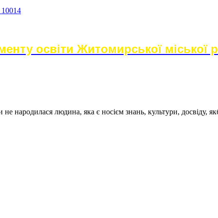
а 10014
енту освіти Житомирської міської 
не народилася людина, яка є носієм знань, культури, досвіду, як