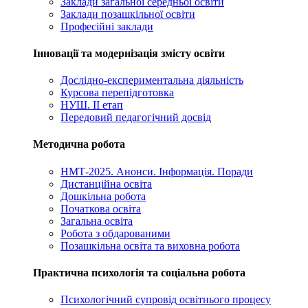
Заклади загальної середньої освіти
Заклади позашкільної освіти
Професійні заклади
Інновації та модернізація змісту освіти
Дослідно-експериментальна діяльність
Курсова перепідготовка
НУШ. ІІ етап
Передовий педагогічний досвід
Методична робота
НМТ-2025. Анонси. Інформація. Поради
Дистанційна освіта
Дошкільна робота
Початкова освіта
Загальна освіта
Робота з обдарованими
Позашкільна освіта та виховна робота
Практична психологія та соціальна робота
Психологічний супровід освітнього процесу