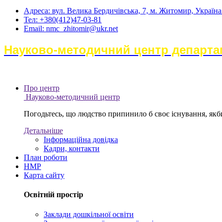
Адреса: вул. Велика Бердичівська, 7, м. Житомир, Україн
Тел: +380(412)47-03-81
Email: nmc_zhitomir@ukr.net
Науково-методичний центр департам
Про центр
Науково-методичний центр
Погодьтесь, що людство припинило б своє існування, якби 
Детальніше
Інформаційна довідка
Кадри, контакти
План роботи
НМР
Карта сайту
Освітній простір
Заклади дошкільної освіти