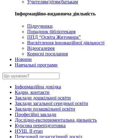
Учителям/дітям/батькам
Інформаційно-видавнича діяльність
Підручники
Порадник бібліотекаря
ППД “Освіта Житомира”
Висвітлення інноваційної діяльності
Відеогалерея
Корисні посилання
Новини
Навчальні програми
Інформаційна довідка
Кадри, контакти
Заклади дошкільної освіти
Заклади загальної середньої освіти
Заклади позашкільної освіти
Професійні заклади
Дослідно-експериментальна діяльність
Курсова перепідготовка
НУШ. ІІ етап
Передовий педагогічний досвід