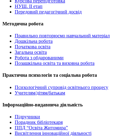
Курсова перепідготовка
НУШ. ІІ етап
Передовий педагогічний досвід
Методична робота
Правильно повторюємо навчальний матеріал
Дошкільна робота
Початкова освіта
Загальна освіта
Робота з обдарованими
Позашкільна освіта та виховна робота
Практична психологія та соціальна робота
Психологічний супровід освітнього процесу
Учителям/дітям/батькам
Інформаційно-видавнича діяльність
Підручники
Порадник бібліотекаря
ППД “Освіта Житомира”
Висвітлення інноваційної діяльності