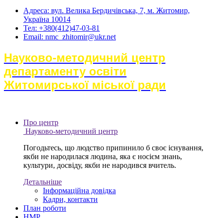
Адреса: вул. Велика Бердичівська, 7, м. Житомир,
Україна 10014
Тел: +380(412)47-03-81
Email: nmc_zhitomir@ukr.net
Науково-методичний центр
департаменту освіти
Житомирської міської ради
Про центр
Науково-методичний центр
Погодьтесь, що людство припинило б своє існування,
якби не народилася людина, яка є носієм знань,
культури, досвіду, якби не народився вчитель.
Детальніше
Інформаційна довідка
Кадри, контакти
План роботи
НМР