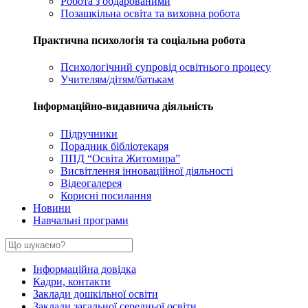
Робота з обдарованими
Позашкільна освіта та виховна робота
Практична психологія та соціальна робота
Психологічний супровід освітнього процесу
Учителям/дітям/батькам
Інформаційно-видавнича діяльність
Підручники
Порадник бібліотекаря
ППД “Освіта Житомира”
Висвітлення інноваційної діяльності
Відеогалерея
Корисні посилання
Новини
Навчальні програми
Інформаційна довідка
Кадри, контакти
Заклади дошкільної освіти
Заклади загальної середньої освіти