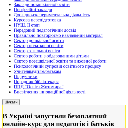
Заклади позашкільної освіти
Професійні заклади
Дослідно-експериментальна діяльність
Курсова перепідготовка
НУШ. ІІ етап
Передовий педагогічний досвід
Правильно повторюємо навчальний матеріал
Сектор дошкільної освіти
Сектор початкової освіти
Сектор загальної освіти
Сектор роботи з обдарованими дітьми
Сектор позашкільної освіти та виховної роботи
Психологічний супровід освітнього процесу
Учителям/дітям/батькам
Підручники
Порадник бібліотекаря
ППД “Освіта Житомира”
Висвітлення інноваційної діяльності
В Україні запустили безоплатний
онлайн-курс для педагогів і батьків