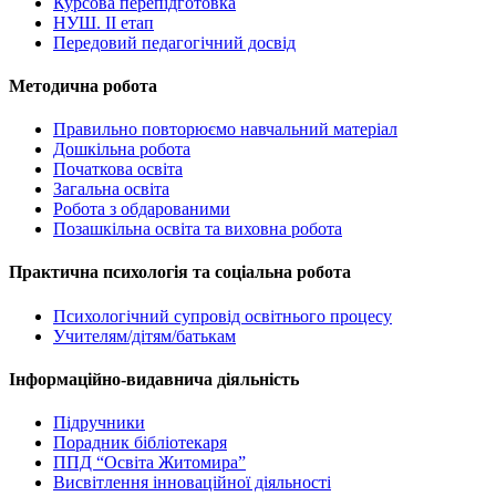
Курсова перепідготовка
НУШ. ІІ етап
Передовий педагогічний досвід
Методична робота
Правильно повторюємо навчальний матеріал
Дошкільна робота
Початкова освіта
Загальна освіта
Робота з обдарованими
Позашкільна освіта та виховна робота
Практична психологія та соціальна робота
Психологічний супровід освітнього процесу
Учителям/дітям/батькам
Інформаційно-видавнича діяльність
Підручники
Порадник бібліотекаря
ППД “Освіта Житомира”
Висвітлення інноваційної діяльності