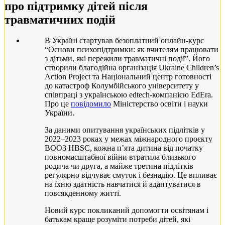
про підтримку дітей після
травматичних подій
В Україні стартував безоплатний онлайн-курс
“Основи психопідтримки: як вчителям працювати
з дітьми, які пережили травматичні події”. Його
створили благодійна організація Ukraine Children’s
Action Project та Національний центр готовності
до катастроф Колумбійського університету у
співпраці з українською edtech-компанією EdEra.
Про це
повідомило
Міністерство освіти і науки
України.
За даними опитування українських підлітків у
2022–2023 роках у межах міжнародного проєкту
ВООЗ HBSC, кожна п’ята дитина від початку
повномасштабної війни втратила близького
родича чи друга, а майже третина підлітків
регулярно відчуває смуток і безнадію. Це впливає
на їхню здатність навчатися й адаптуватися в
повсякденному житті.
Новий курс покликаний допомогти освітянам і
батькам краще розуміти потреби дітей, які