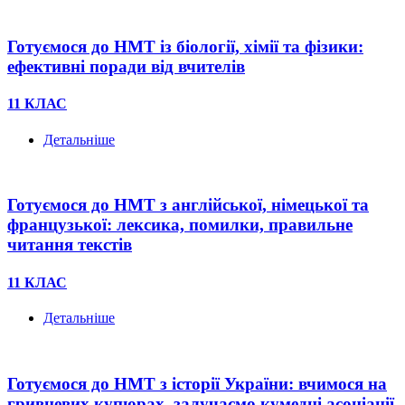
Готуємося до НМТ із біології, хімії та фізики:
ефективні поради від вчителів
11 КЛАС
Детальніше
Готуємося до НМТ з англійської, німецької та
французької: лексика, помилки, правильне
читання текстів
11 КЛАС
Детальніше
Готуємося до НМТ з історії України: вчимося на
гривневих купюрах, залучаємо кумедні асоціації