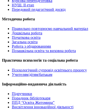
Курсова перепідготовка
НУШ. ІІ етап
Передовий педагогічний досвід
Методична робота
Правильно повторюємо навчальний матеріал
Дошкільна робота
Початкова освіта
Загальна освіта
Робота з обдарованими
Позашкільна освіта та виховна робота
Практична психологія та соціальна робота
Психологічний супровід освітнього процесу
Учителям/дітям/батькам
Інформаційно-видавнича діяльність
Підручники
Порадник бібліотекаря
ППД “Освіта Житомира”
Висвітлення інноваційної діяльності