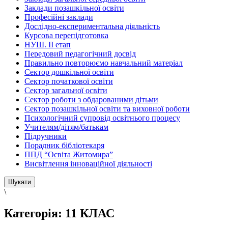
Заклади позашкільної освіти
Професійні заклади
Дослідно-експериментальна діяльність
Курсова перепідготовка
НУШ. ІІ етап
Передовий педагогічний досвід
Правильно повторюємо навчальний матеріал
Сектор дошкільної освіти
Сектор початкової освіти
Сектор загальної освіти
Сектор роботи з обдарованими дітьми
Сектор позашкільної освіти та виховної роботи
Психологічний супровід освітнього процесу
Учителям/дітям/батькам
Підручники
Порадник бібліотекаря
ППД “Освіта Житомира”
Висвітлення інноваційної діяльності
\
Категорія:
11 КЛАС