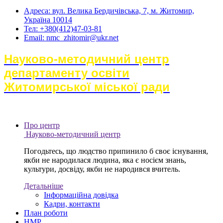
Адреса: вул. Велика Бердичівська, 7, м. Житомир,
Україна 10014
Тел: +380(412)47-03-81
Email: nmc_zhitomir@ukr.net
Науково-методичний центр
департаменту освіти
Житомирської міської ради
Про центр
Науково-методичний центр
Погодьтесь, що людство припинило б своє існування,
якби не народилася людина, яка є носієм знань,
культури, досвіду, якби не народився вчитель.
Детальніше
Інформаційна довідка
Кадри, контакти
План роботи
НМР