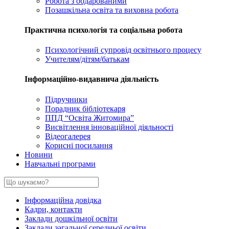
Робота з обдарованими
Позашкільна освіта та виховна робота
Практична психологія та соціальна робота
Психологічний супровід освітнього процесу
Учителям/дітям/батькам
Інформаційно-видавнича діяльність
Підручники
Порадник бібліотекаря
ППД “Освіта Житомира”
Висвітлення інноваційної діяльності
Відеогалерея
Корисні посилання
Новини
Навчальні програми
Інформаційна довідка
Кадри, контакти
Заклади дошкільної освіти
Заклади загальної середньої освіти